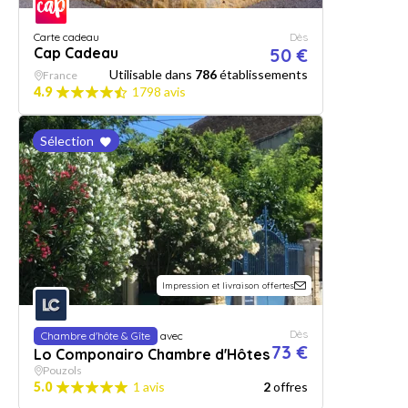
Carte cadeau
Dès
Cap Cadeau
50 €
Utilisable dans
786
établissements
France
4.9
1798 avis
Sélection
Impression et livraison offertes
Dès
Chambre d'hôte & Gîte
avec
73 €
Lo Componairo Chambre d'Hôtes
Pouzols
5.0
1 avis
2
offres