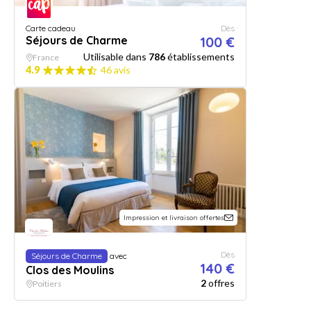
Carte cadeau
Dès
Séjours de Charme
100 €
Utilisable dans
786
établissements
France
4.9
46 avis
Impression et livraison offertes
Dès
Séjours de Charme
avec
140 €
Clos des Moulins
2
offres
Poitiers