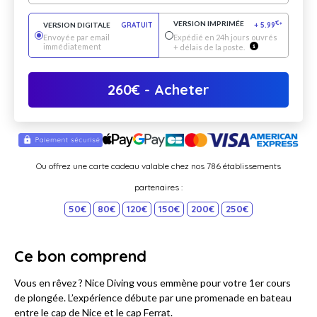
VERSION IMPRIMÉE
€
VERSION DIGITALE
GRATUIT
+
5.99
*
Envoyée par email
Expédié en 24h jours ouvrés
immédiatement
+ délais de la poste.
260
€
- Acheter
Ou offrez une carte cadeau valable chez nos 786 établissements
partenaires :
50€
80€
120€
150€
200€
250€
Ce bon comprend
Vous en rêvez ? Nice Diving vous emmène pour votre 1er cours
de plongée. L’expérience débute par une promenade en bateau
entre le cap de Nice et le cap Ferrat.