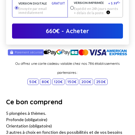
VERSION IMPRIMÉE
€
VERSION DIGITALE
GRATUIT
+
5.99
*
Envoyée par email
Expédié en 24h jours ouvrés
immédiatement
+ délais de la poste.
660
€
- Acheter
Ou offrez une carte cadeau valable chez nos 786 établissements
partenaires :
50€
80€
120€
150€
200€
250€
Ce bon comprend
5 plongées à thèmes.
Profonde (obligatoire)
Orientation (obligatoire)
3 autres à choix en fonction des possibilités et de vos besoins