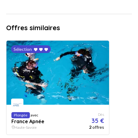
Offres similaires
Sélection
Dès
Plongée
avec
35 €
France Apnée
2
offres
Haute-Savoie