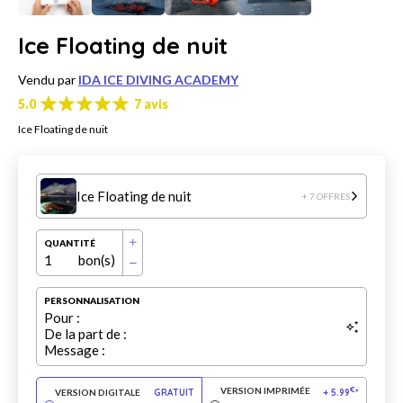
Ice Floating de nuit
Vendu par
IDA ICE DIVING ACADEMY
5.0
7 avis
Ice Floating de nuit
Ice Floating de nuit
+ 7 OFFRES
QUANTITÉ
1
bon(s)
PERSONNALISATION
Pour :
De la part de :
Message :
VERSION IMPRIMÉE
€
VERSION DIGITALE
GRATUIT
+
5.99
*