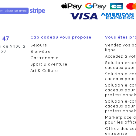
 47
Cap cadeau vous propose
Vous êtes pr
Séjours
Vendez vos b
i de 9h00 à
ligne
h30
Bien-être
Accédez à vot
Gastronomie
Solution e-c
Sport & aventure
cadeaux pour 
Art & Culture
Solution e-c
cadeaux pour 
Solution e-c
cadeaux pour 
professionnel
Solution e-c
cadeaux pour 
professionnels
Marketplace 
pour les offic
Offrez des ca
entreprise