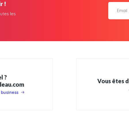
r !
utes les
l ?
Vous êtes d
adeau.com
 business