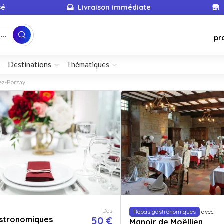
sé
Livraison immédiate
...
pr
Destinations
Thématiques
ez-Porzay
Dès
Repas gastronomiques
avec
stronomiques
50 €
Manoir de Moëllien