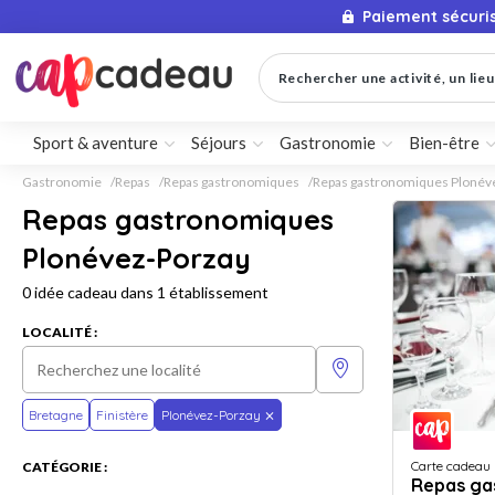
Paiement sécuri
Rechercher une activité, un lieu 
Sport & aventure
Séjours
Gastronomie
Bien-être
Gastronomie
Repas
Repas gastronomiques
Repas gastronomiques Plonév
Repas gastronomiques
Plonévez-Porzay
0 idée cadeau dans 1 établissement
LOCALITÉ :
Bretagne
Finistère
Plonévez-Porzay
Carte cadeau
CATÉGORIE :
Repas ga