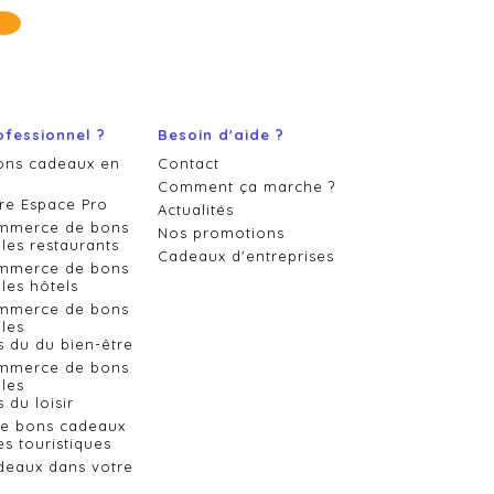
ofessionnel ?
Besoin d'aide ?
ons cadeaux en
Contact
Comment ça marche ?
re Espace Pro
Actualités
ommerce de bons
Nos promotions
les restaurants
Cadeaux d'entreprises
ommerce de bons
les hôtels
ommerce de bons
les
s du du bien-être
ommerce de bons
les
 du loisir
de bons cadeaux
es touristiques
deaux dans votre