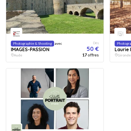
Dès
Photographie & Shooting
avec
Photogra
50 €
IMAGES-PASSION
Laurie
17
offres
Aude
Gironde