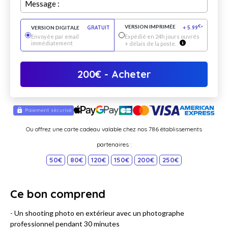
Message :
VERSION IMPRIMÉE
€
VERSION DIGITALE
GRATUIT
+
5.99
*
Envoyée par email
Expédié en 24h jours ouvrés
immédiatement
+ délais de la poste.
200
€
- Acheter
Ou offrez une carte cadeau valable chez nos 786 établissements
partenaires :
50€
80€
120€
150€
200€
250€
Ce bon comprend
- Un shooting photo en extérieur avec un photographe
professionnel pendant 30 minutes