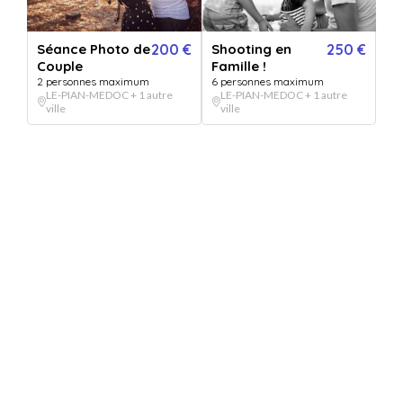
Séance photo Grossesse
Séance Photo de
200 €
Shooting en
250 €
Couple
Famille !
Vendu par
Laurie Droetto Photographe
2 personnes maximum
6 personnes maximum
LE-PIAN-MEDOC + 1 autre
LE-PIAN-MEDOC + 1 autre
ville
ville
Séance photo Grossesse
+ 3 OFFRES
OPTIONS
0
/5 selectionnées
QUANTITÉ
1
bon(s)
PERSONNALISATION
Pour :
De la part de :
Message :
VERSION IMPRIMÉE
€
VERSION DIGITALE
GRATUIT
+
5.99
*
Envoyée par email
Expédié en 24h jours ouvrés