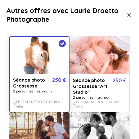
Livraison immédiate
Autres offres avec Laurie Droetto
Photographe
Art & Culture
Photographie & Shooting
Séance photo
250 €
Séance photo
250 €
Grossesse
Grossesse "Art
2 personnes maximum
Studio"
2 personnes maximum
LE-PIAN-MEDOC + 1 autre
LE-PIAN-MEDOC + 1 autre
ville
ville
Afficher toutes
les images