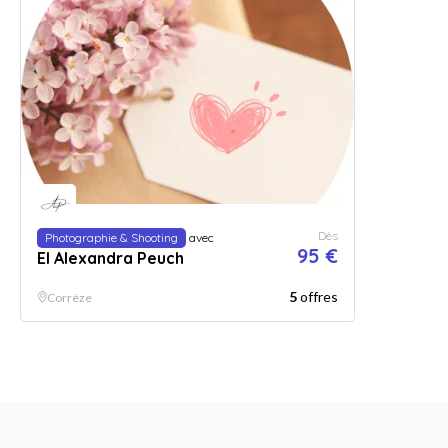
Dès
Photographie & Shooting
avec
95 €
EI Alexandra Peuch
5
offres
Corrèze