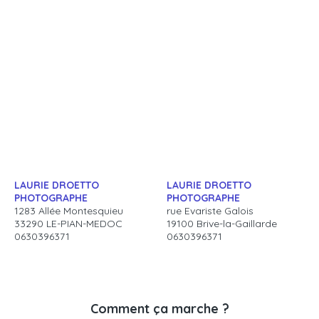
LAURIE DROETTO
LAURIE DROETTO
PHOTOGRAPHE
PHOTOGRAPHE
1283 Allée Montesquieu
rue Evariste Galois
33290 LE-PIAN-MEDOC
19100 Brive-la-Gaillarde
0630396371
0630396371
Comment ça marche ?