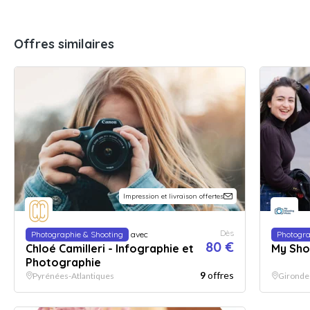
Offres similaires
Impression et livraison offertes
Dès
Photographie & Shooting
avec
Photogra
80 €
Chloé Camilleri - Infographie et
My Sho
Photographie
9
offres
Pyrénées-Atlantiques
Gironde