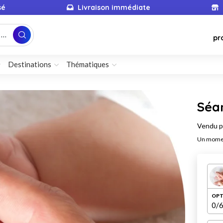
sé
Livraison immédiate
...
pr
Destinations
Thématiques
Séan
Vendu 
Un moment
OPT
0
/6