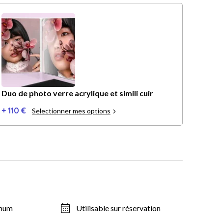
Duo de photo verre acrylique et simili cuir
+ 110 €
Selectionner mes options
imum
Utilisable sur réservation