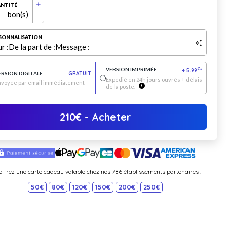
NTITÉ
bon(s)
SONNALISATION
r :
De la part de :
Message :
VERSION IMPRIMÉE
€
+
5.99
*
ERSION DIGITALE
GRATUIT
Expédié en 24h jours ouvrés + délais
nvoyée par email immédiatement
de la poste.
210
€
- Acheter
offrez une carte cadeau valable chez nos 786 établissements partenaires :
50€
80€
120€
150€
200€
250€