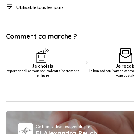
Utilisable tous les jours
Comment ça marche ?
Je choisis
Je reçoi
et personnalise mon bon cadeau directement
le bon cadeau immédiatemen
en ligne
voie postal
Ce bon cadeau est vendu par
EI Alexandra Peuch