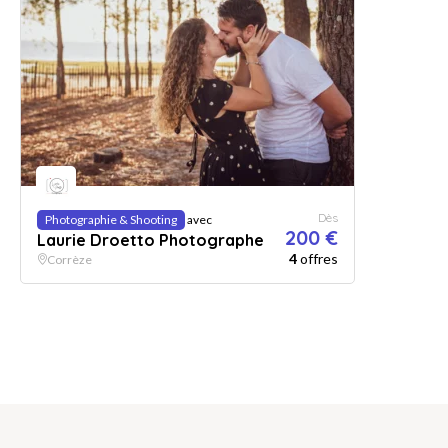
Dès
Photographie & Shooting
avec
200 €
Laurie Droetto Photographe
4
offres
Corrèze