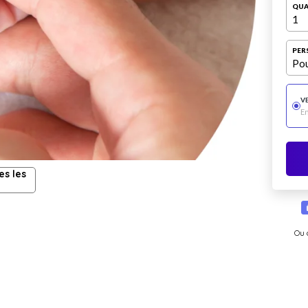
QUA
1
PER
Pou
V
E
es les
Ou 