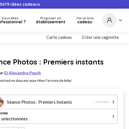
5679
idées cadeaux
Vous êtes
Proposer un
J'ai un bon
ofessionnel ?
établissement
cadeau
Carte cadeau
Créer une cagnotte
ce Photos : Premiers instants
par
EI Alexandra Peuch
 tout en douceur pour fêter l'arrivée de bébé
Séance Photos : Premiers instants
+ 4 OFFRES
IONS
 selectionnées