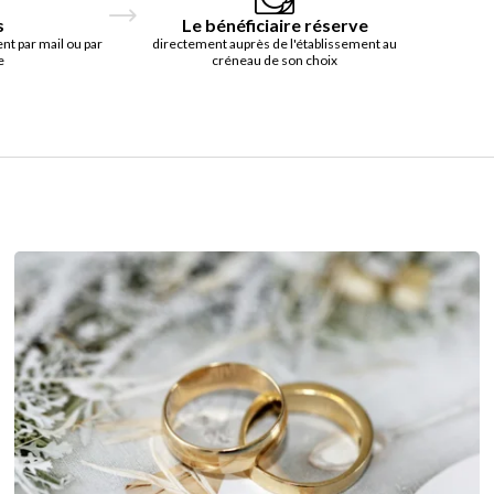
s
Le bénéficiaire réserve
t par mail ou par
directement auprès de l'établissement au
e
créneau de son choix