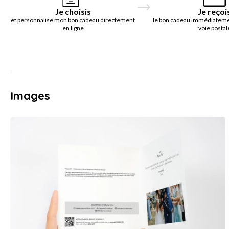
Je choisis
Je reçoi
et personnalise mon bon cadeau directement
le bon cadeau immédiatemen
en ligne
voie postal
Images