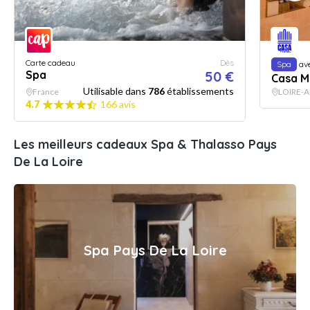
Carte cadeau
Dès
Spa
av
Spa
50 €
Casa Mi
Utilisable dans
786
établissements
France
LOIRE-
4.7
166 avis
Les meilleurs cadeaux Spa & Thalasso Pays
De La Loire
Spa Pays De La Loire