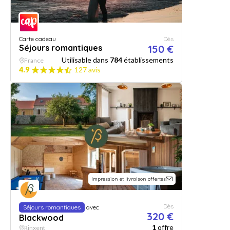
Carte cadeau
Dès
Séjours romantiques
150 €
Utilisable dans
784
établissements
France
4.9
127 avis
Impression et livraison offertes
Dès
Séjours romantiques
avec
320 €
Blackwood
1
offre
Rinxent