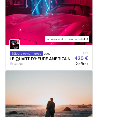
Impression et livraison offertes
Dès
Séjours romantiques
avec
420 €
LE QUART D'HEURE AMERICAIN
2
offres
Bailleul