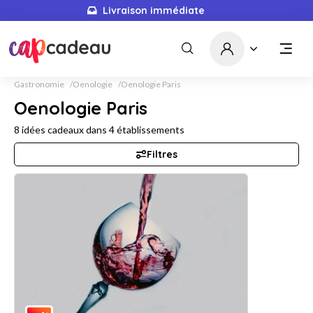
Livraison immédiate
Gastronomie
Oenologie
Oenologie Paris
Oenologie Paris
8
idées cadeaux dans
4
établissements
Filtres