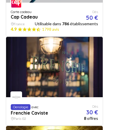
Carte cadeau
Dès
Cap Cadeau
50 €
Utilisable dans
786
établissements
France
4.9
1798 avis
Dès
Oenologie
avec
30 €
Frenchie Caviste
8
offres
Paris 02