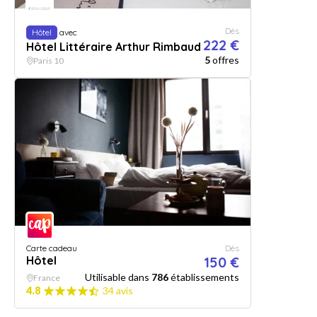
Dès
Hôtel
avec
222 €
Hôtel Littéraire Arthur Rimbaud
5
offres
Paris 10
Carte cadeau
Dès
Hôtel
150 €
Utilisable dans
786
établissements
France
4.8
34 avis