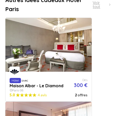
Autres idées cadeaux Hôtel
Voir
tout
Paris
Dès
Hôtel
avec
300 €
Maison Albar - Le Diamond
Paris 08
5.0
4 avis
2
offres