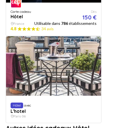
Carte cadeau
Dès
Hôtel
150 €
Utilisable dans
786
établissements
France
4.8
34 avis
Hôtel
avec
L'hotel
Paris 06