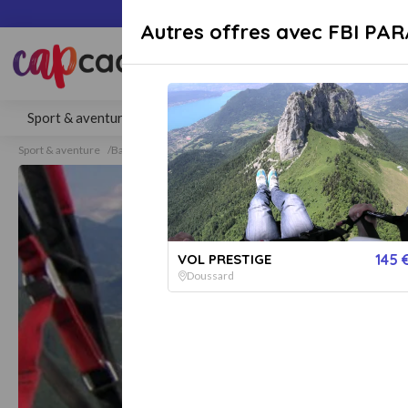
Paiement sécuri
Autres offres avec FBI P
Rechercher une activité, un lieu 
Sport & aventure
Séjours
Gastronomie
Bien-être
Sport & aventure
Baptême de l'air
Vol en parapente
VOL PRESTIGE
145 
Doussard