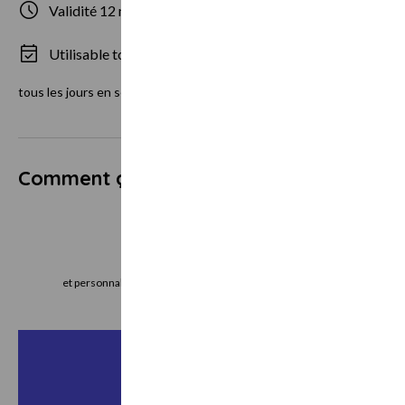
Validité 12 mois
1 personne
Utilisable tous les jours
Poids minim
tous les jours en semaine du 12 Avril au 28 Septembre
Comment ça marche ?
Je choisis
J
et personnalise mon bon cadeau directement
le bon cadeau imm
en ligne
vo