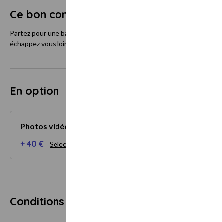
Ce bon comprend
Partez pour une balade du petit lac et de la vallée environnante, 25 à
échappez vous loin du monde.
En option
Photos vidéos
+ 40 €
Selectionner mes options
Conditions d'utilisation