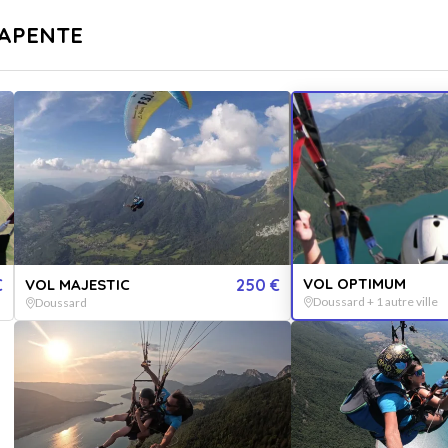
sé
Livraison immédiate
ARAPENTE
...
pr
Destinations
Thématiques
VOL OPTIMUM
€
VOL MAJESTIC
250 €
Doussard + 1 autre ville
Doussard