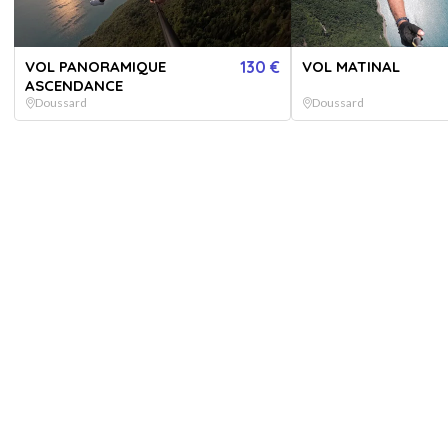
VOL PANORAMIQUE
130 €
VOL MATINAL
ASCENDANCE
Doussard
Doussard
er toutes les
images