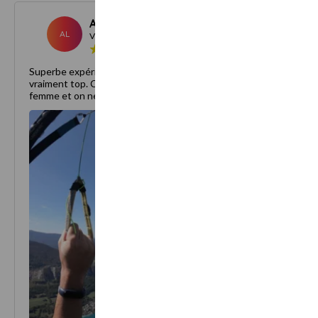
Antoine L.
Septembre 202
AL
Visiteur
Superbe expérience, le staff est très gentil et les moniteurs sont
vraiment top. C’était une première fois en parapente avec ma
femme et on ne pouvait pas rêver mieux !