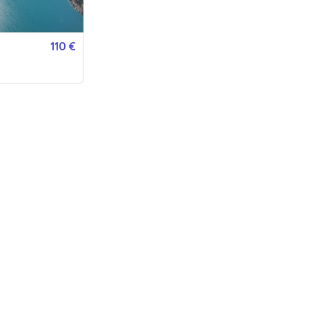
OPTIONS
0
/1 sélectionnée
110 €
QUANTITÉ
1
bon(s)
PERSONNALISATION
Pour :
De la part de :
Message :
VERSION IMPRIMÉE
VERSION DIGITALE
GRATUIT
Expédié en 24h jours ouvrés
Envoyée par email immédiatement
de la poste.
175
€
- Acheter
Ou offrez une carte cadeau valable chez nos 784 établissements part