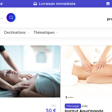
sé
Livraison immédiate
...
pr
Destinations
Thématiques
Dès
Massage
avec
50 €
Institut Aqua'manda