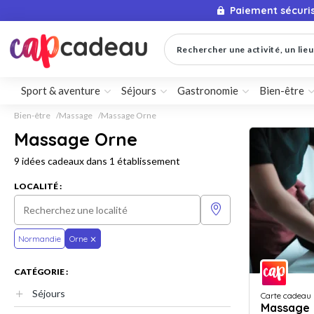
Paiement sécuri
Rechercher une activité, un lieu 
Sport & aventure
Séjours
Gastronomie
Bien-être
Bien-être
Massage
Massage Orne
Massage Orne
9 idées cadeaux dans 1 établissement
LOCALITÉ :
Normandie
Orne
CATÉGORIE :
Séjours
Carte cadeau
Massage