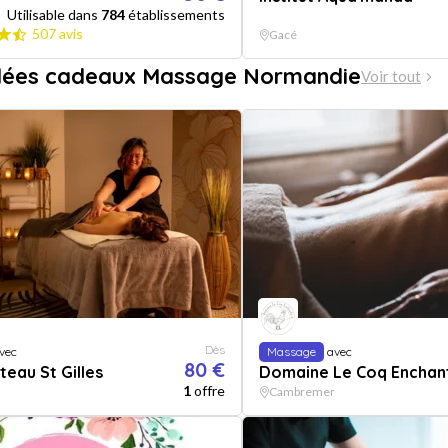
Utilisable dans
784
établissements
507 avis
Gacé
idées cadeaux Massage Normandie
Voir tout
Dès
vec
Massage
avec
80 €
teau St Gilles
Domaine Le Coq Enchan
1
offre
Cambremer