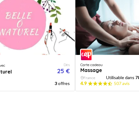
Dès
Carte cadeau
vec
25 €
Massage
turel
Utilisable dans
7
France
3
offres
4.9
507 avis