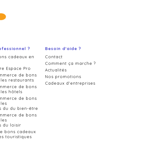
ofessionnel ?
Besoin d'aide ?
ons cadeaux en
Contact
Comment ça marche ?
re Espace Pro
Actualités
ommerce de bons
Nos promotions
les restaurants
Cadeaux d'entreprises
ommerce de bons
les hôtels
ommerce de bons
les
s du du bien-être
ommerce de bons
les
 du loisir
de bons cadeaux
es touristiques