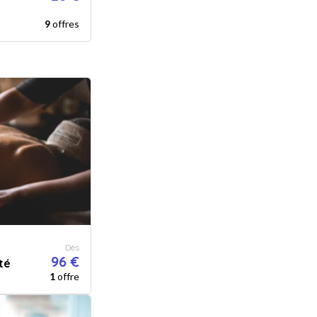
9
offres
Dès
96 €
té
1
offre