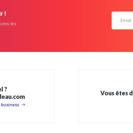
r !
utes les
l ?
Vous êtes d
adeau.com
 business