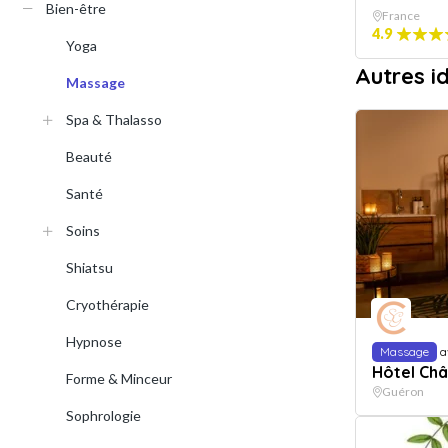
Bien-être
France
4.9
Yoga
Autres 
Massage
Spa & Thalasso
Beauté
Santé
Soins
Shiatsu
Cryothérapie
Hypnose
Massage
a
Hôtel Châ
Forme & Minceur
Guéron
Sophrologie