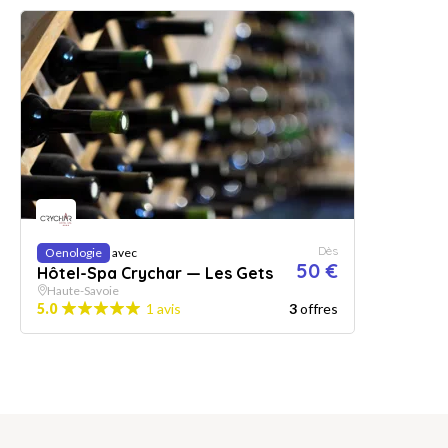
Dès
Oenologie
avec
50 €
Hôtel-Spa Crychar — Les Gets
Haute-Savoie
5.0
1 avis
3
offres