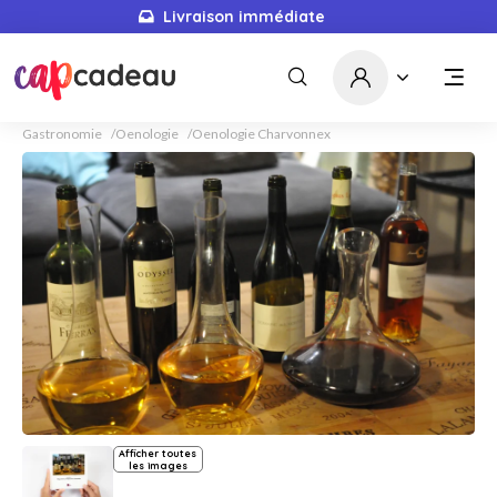
Livraison immédiate
Gastronomie
Oenologie
Oenologie Charvonnex
Afficher toutes
les images