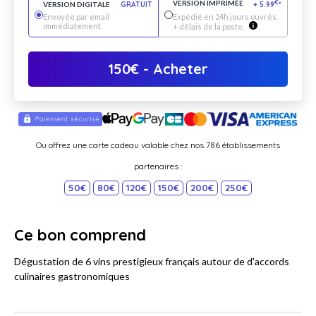
VERSION IMPRIMÉE
€
VERSION DIGITALE
GRATUIT
+
5.99
*
Envoyée par email
Expédié en 24h jours ouvrés
immédiatement
+ délais de la poste.
150
€
- Acheter
Ou offrez une carte cadeau valable chez nos 786 établissements
partenaires :
50€
80€
120€
150€
200€
250€
Ce bon comprend
Dégustation de 6 vins prestigieux français autour de d'accords
culinaires gastronomiques