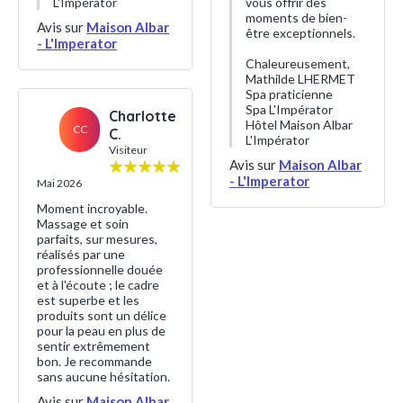
L'Impérator
vous offrir des
moments de bien-
Avis sur
Maison Albar
être exceptionnels.
- L'Imperator
Chaleureusement,
Mathilde LHERMET
Spa praticienne
Spa L'Impérator
Charlotte
Hôtel Maison Albar
CC
C.
L'Impérator
Visiteur
Avis sur
Maison Albar
- L'Imperator
Mai 2026
Moment incroyable.
Massage et soin
parfaits, sur mesures,
réalisés par une
professionnelle douée
et à l'écoute ; le cadre
est superbe et les
produits sont un délice
pour la peau en plus de
sentir extrêmement
bon. Je recommande
sans aucune hésitation.
Avis sur
Maison Albar