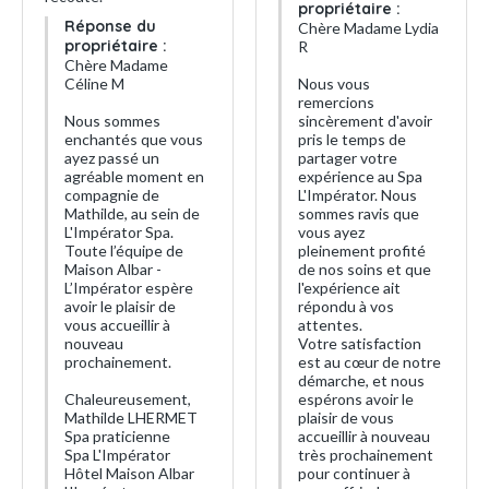
propriétaire :
Réponse du
Chère Madame Lydia
propriétaire :
R
Chère Madame
Céline M
Nous vous
remercions
Nous sommes
sincèrement d'avoir
enchantés que vous
pris le temps de
ayez passé un
partager votre
agréable moment en
expérience au Spa
compagnie de
L'Impérator. Nous
Mathilde, au sein de
sommes ravis que
L'Impérator Spa.
vous ayez
Toute l’équipe de
pleinement profité
Maison Albar -
de nos soins et que
L’Impérator espère
l'expérience ait
avoir le plaisir de
répondu à vos
vous accueillir à
attentes.
nouveau
Votre satisfaction
prochainement.
est au cœur de notre
démarche, et nous
Chaleureusement,
espérons avoir le
Mathilde LHERMET
plaisir de vous
Spa praticienne
accueillir à nouveau
Spa L'Impérator
très prochainement
Hôtel Maison Albar
pour continuer à