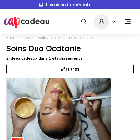
Livraison immédiate
Bien-être
Soins
Soins Duo
Soins Duo Occitanie
Soins Duo Occitanie
2
idées cadeaux dans
1
établissements
Filtres