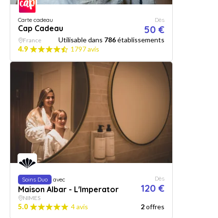
Carte cadeau
Dès
Cap Cadeau
50 €
Utilisable dans
786
établissements
France
4.9
1797 avis
Dès
Soins Duo
avec
120 €
Maison Albar - L'Imperator
NIMES
5.0
4 avis
2
offres