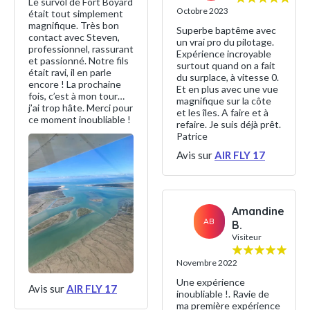
Le survol de Fort Boyard
Octobre 2023
était tout simplement
magnifique. Très bon
Superbe baptême avec
contact avec Steven,
un vrai pro du pilotage.
professionnel, rassurant
Expérience incroyable
et passionné. Notre fils
surtout quand on a fait
était ravi, il en parle
du surplace, à vitesse 0.
encore ! La prochaine
Et en plus avec une vue
fois, c’est à mon tour…
magnifique sur la côte
j’ai trop hâte. Merci pour
et les îles. A faire et à
ce moment inoubliable !
refaire. Je suis déjà prêt.
Patrice
Avis sur
AIR FLY 17
Amandine
AB
B.
Visiteur
Novembre 2022
Une expérience
Avis sur
AIR FLY 17
inoubliable !. Ravie de
ma première expérience