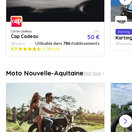
Carte cadeau
Dès
Karting
Cap Cadeau
50 €
Karting
Utilisable dans
786
établissements
France
Journiac
4.9
1798 avis
Moto Nouvelle-Aquitaine
Voir tout