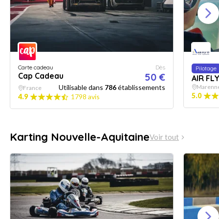
Carte cadeau
Dès
Pilotage
Cap Cadeau
50 €
AIR FLY
Utilisable dans
786
établissements
Marennes
France
5.0
4.9
1798 avis
Karting Nouvelle-Aquitaine
Voir tout