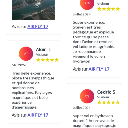
OX
Visiteur
Juillet 2024
Super expérience,
Avis sur
AIR FLY 17
Steven est très
pédagogue et explique
tout ce qui se passe
dans l'avion et rend ce
vol ludique et agréable.
Alain T.
Je recommande
AT
Visiteur
vivement le vol en
hydravion
Mai 2026
Avis sur
AIR FLY 17
Très belle expérience,
pilote très sympathique
et qui donne de
nombreuses
Cedric S.
explications. Paysages
CS
magnifiques et belle
Visiteur
expérience
d’amerrissage.
Juillet 2024
Avis sur
AIR FLY 17
super vol en hydravion
durant 1 heure avec de
magnifiques paysages,je