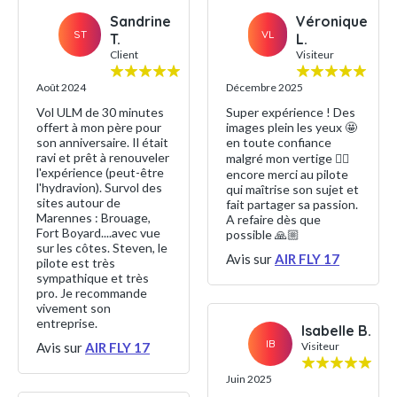
Sandrine
Véronique
ST
VL
T.
L.
Client
Visiteur
Août 2024
Décembre 2025
Vol ULM de 30 minutes
Super expérience ! Des
offert à mon père pour
images plein les yeux 🤩
son anniversaire. Il était
en toute confiance
ravi et prêt à renouveler
malgré mon vertige 👌🏼
l'expérience (peut-être
encore merci au pilote
l'hydravion). Survol des
qui maîtrise son sujet et
sites autour de
fait partager sa passion.
Marennes : Brouage,
A refaire dès que
Fort Boyard....avec vue
possible 🙏🏼
sur les côtes. Steven, le
Avis sur
AIR FLY 17
pilote est très
sympathique et très
pro. Je recommande
vivement son
entreprise.
Isabelle B.
IB
Avis sur
AIR FLY 17
Visiteur
Juin 2025