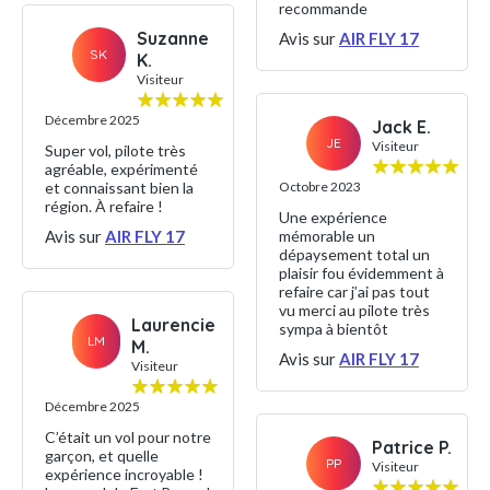
recommande
Suzanne
Avis sur
AIR FLY 17
SK
K.
Visiteur
Décembre 2025
Jack E.
JE
Visiteur
Super vol, pilote très
agréable, expérimenté
et connaissant bien la
Octobre 2023
région. À refaire !
Une expérience
Avis sur
AIR FLY 17
mémorable un
dépaysement total un
plaisir fou évidemment à
refaire car j’ai pas tout
vu merci au pilote très
Laurencie
sympa à bientôt
LM
M.
Avis sur
AIR FLY 17
Visiteur
Décembre 2025
C’était un vol pour notre
Patrice P.
garçon, et quelle
PP
Visiteur
expérience incroyable !