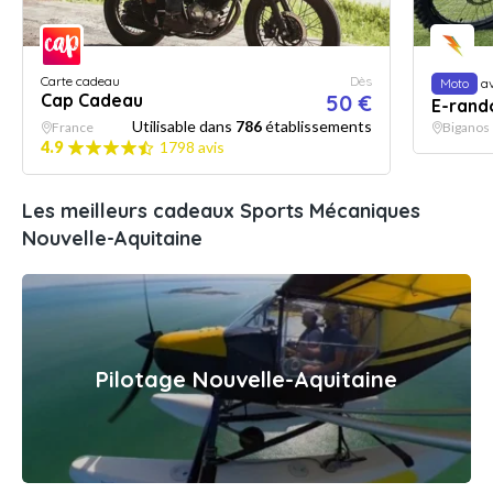
Carte cadeau
Dès
Moto
av
Cap Cadeau
50 €
E-rand
Utilisable dans
786
établissements
France
Biganos
4.9
1798 avis
Les meilleurs cadeaux Sports Mécaniques
Nouvelle-Aquitaine
Pilotage Nouvelle-Aquitaine