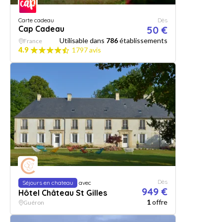
Carte cadeau
Dès
Cap Cadeau
50 €
Utilisable dans
786
établissements
France
4.9
1797 avis
Dès
Séjours en chateau
avec
949 €
Hôtel Château St Gilles
1
offre
Guéron