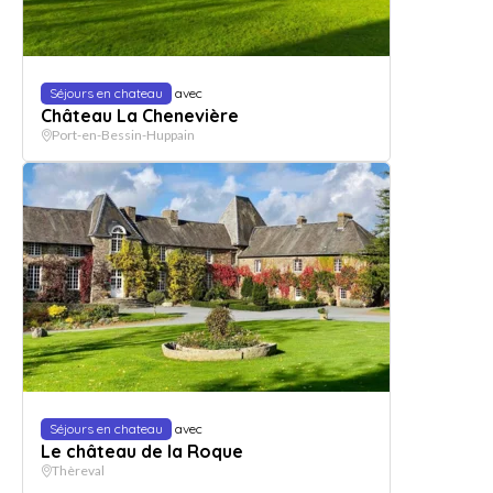
Séjours en chateau
avec
Château La Chenevière
Port-en-Bessin-Huppain
Séjours en chateau
avec
Le château de la Roque
Thèreval