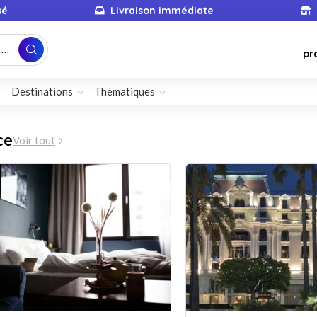
sé
Livraison immédiate
...
pr
Destinations
Thématiques
ce
Voir tout