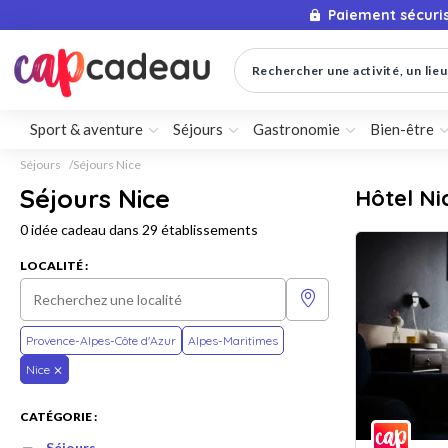
Paiement sécuri
Rechercher une activité, un lieu 
Sport & aventure
Séjours
Gastronomie
Bien-être
Séjours
Séjours Nice
Séjours Nice
Hôtel Ni
0 idée cadeau dans 29 établissements
LOCALITÉ :
Provence-Alpes-Côte d'Azur
Alpes-Maritimes
Nice
CATÉGORIE :
Séjours