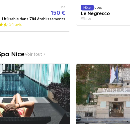
Dès
Hôtel
avec
150 €
Le Negresco
Utilisable dans
784
établissements
Nice
34 avis
Spa Nice
Voir tout