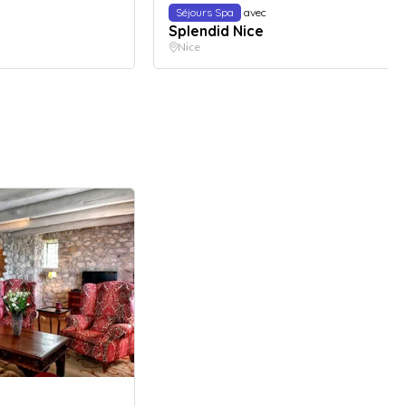
Séjours Spa
avec
Splendid Nice
Nice