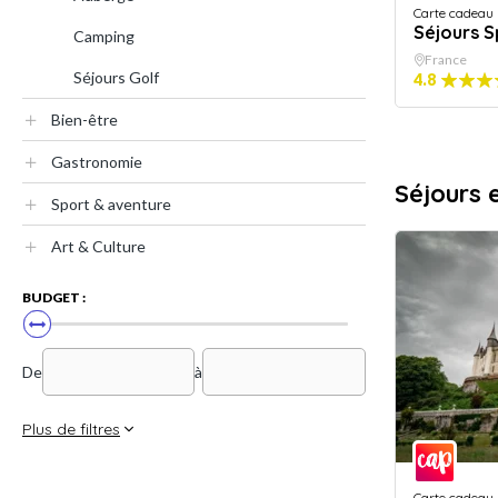
Carte cadeau
Séjours 
Camping
France
Séjours Golf
4.8
Bien-être
Gastronomie
Séjours 
Sport & aventure
Art & Culture
BUDGET :
De
à
Plus de filtres
Carte cadeau