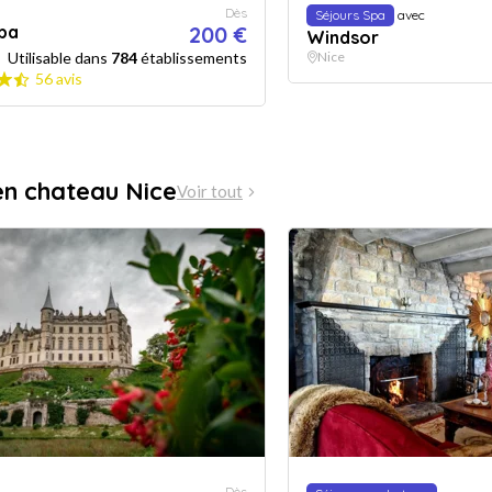
Dès
Séjours Spa
avec
Spa
200 €
Windsor
Utilisable dans
784
établissements
Nice
56 avis
en chateau Nice
Voir tout
Dès