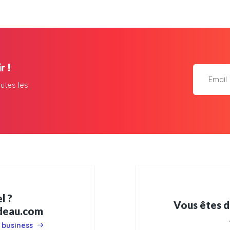
r !
utes les
l ?
Vous êtes d
adeau.com
 business