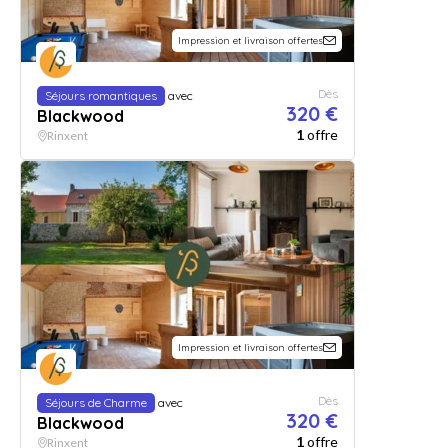
Impression et livraison offertes
Dès
Séjours romantiques
avec
320 €
Blackwood
1
offre
Rinxent
Impression et livraison offertes
Dès
Séjours de Charme
avec
320 €
Blackwood
1
offre
Rinxent