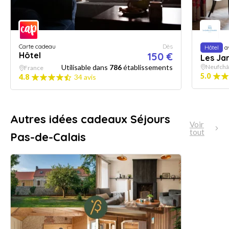
Carte cadeau
Dès
Hôtel
a
Hôtel
150 €
Les Jar
Utilisable dans
786
établissements
Neufchâ
France
5.0
4.8
34 avis
Autres idées cadeaux Séjours
Voir
tout
Pas-de-Calais