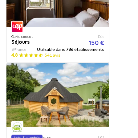
Carte cadeau
Dès
Séjours
150 €
Utilisable dans
786
établissements
France
4.8
541 avis
Dès
Kota Finlandais
avec