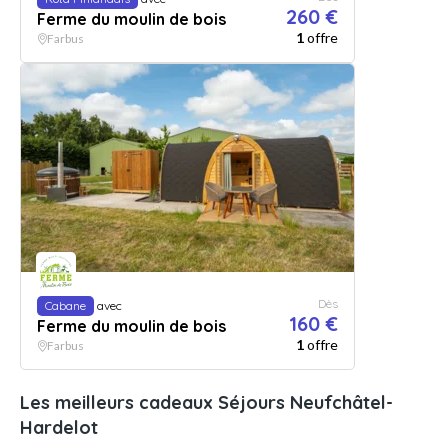
260 €
Ferme du moulin de bois
1
offre
Farbus
Dès
Cabane
avec
160 €
Ferme du moulin de bois
1
offre
Farbus
Les meilleurs cadeaux Séjours Neufchâtel-
Hardelot