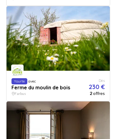
Dès
Yourte
avec
230 €
Ferme du moulin de bois
2
offres
Farbus