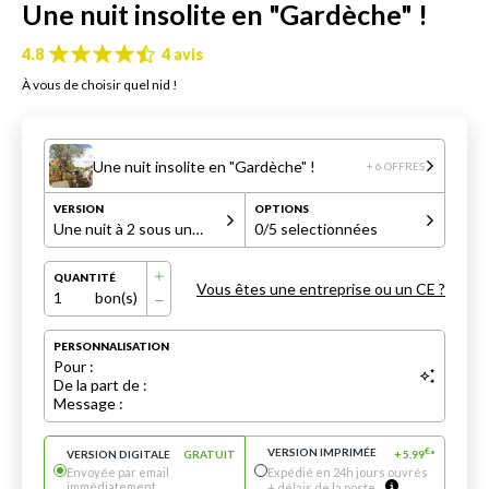
Une nuit insolite en "Gardèche" !
4.8
4 avis
À vous de choisir quel nid !
Une nuit insolite en "Gardèche" !
+ 6 OFFRES
VERSION
OPTIONS
Une nuit à 2 sous une yourte
0
/5 selectionnées
QUANTITÉ
Vous êtes une entreprise ou un CE ?
1
bon(s)
PERSONNALISATION
Pour :
De la part de :
Message :
VERSION IMPRIMÉE
€
VERSION DIGITALE
GRATUIT
+
5.99
*
Envoyée par email
Expédié en 24h jours ouvrés
immédiatement
+ délais de la poste.