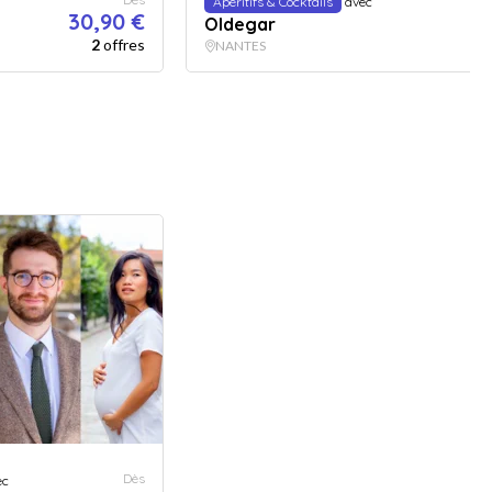
Apéritifs & Cocktails
avec
30,90 €
Oldegar
2
offres
2
NANTES
Dès
ec