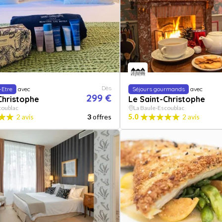
Dès
-Etre
avec
Séjours gourmands
avec
299 €
Christophe
Le Saint-Christophe
coublac
La Baule-Escoublac
2 avis
3
offres
5.0
2 avis