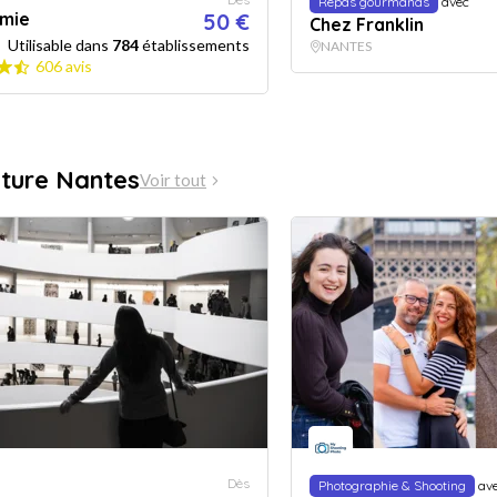
Repas gourmands
avec
mie
50 €
Chez Franklin
Utilisable dans
784
établissements
NANTES
606 avis
lture Nantes
Voir tout
Dès
Photographie & Shooting
av