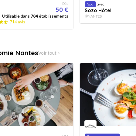
Dès
Spa
avec
50 €
Sozo Hôtel
Utilisable dans
784
établissements
NANTES
714 avis
omie Nantes
Voir tout
Dès