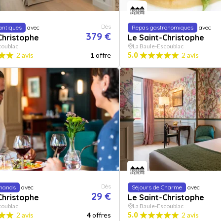
Dès
antiques
avec
Repas gastronomiques
avec
379 €
Christophe
Le Saint-Christophe
coublac
La Baule-Escoublac
2 avis
1
offre
5.0
2 avis
Dès
mands
avec
Séjours de Charme
avec
29 €
Christophe
Le Saint-Christophe
coublac
La Baule-Escoublac
2 avis
4
offres
5.0
2 avis