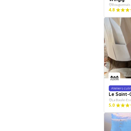
Bouguenais
4.8
Ateliers culi
Le Saint-
La Baule-Es
5.0