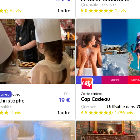
La Baule-Escoublac
5 avis
1
offre
5.0
2 avis
Dès
Carte cadeau
naires
avec
19 €
Cap Cadeau
Christophe
Utilisable dans
7
coublac
France
2 avis
1
offre
4.9
1796 avis