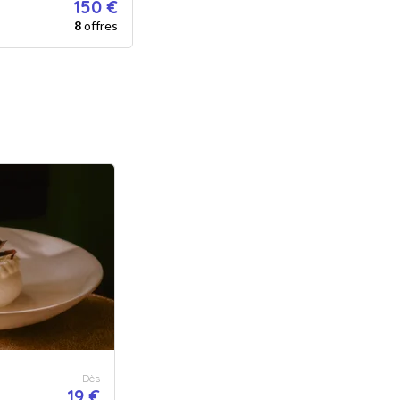
150 €
8
offres
Dès
19 €