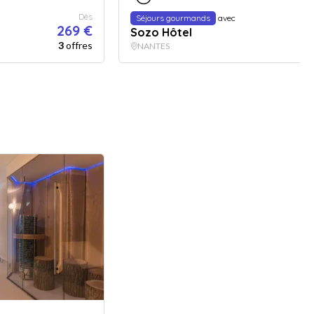
Dès
Séjours gourmands
avec
269 €
3
Sozo Hôtel
3
offres
NANTES