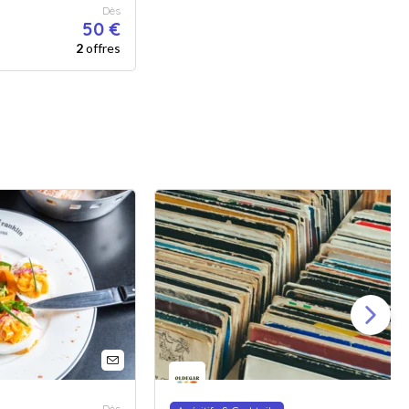
Dès
50 €
2
offres
Dès