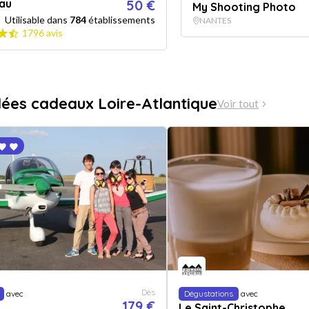
au
50 €
My Shooting Photo
Utilisable dans
784
établissements
NANTES
1796 avis
dées cadeaux Loire-Atlantique
Voir tout
Dès
avec
Dégustations
avec
179 €
Le Saint-Christophe