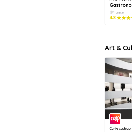
Gastrono
France
4.8
Art & Cu
Carte cadeau