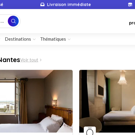
sé
Livraison immédiate
...
pr
Destinations
Thématiques
Nantes
Voir tout