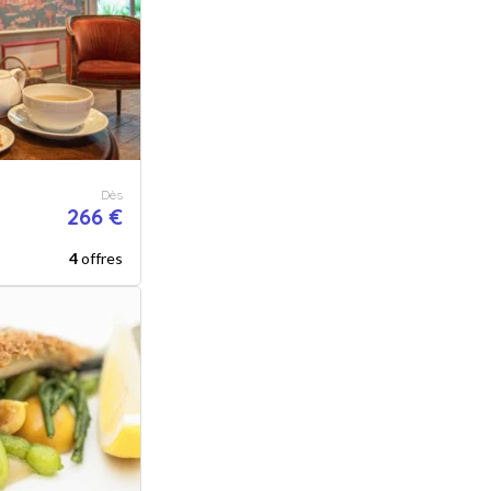
Dès
266 €
4
offres