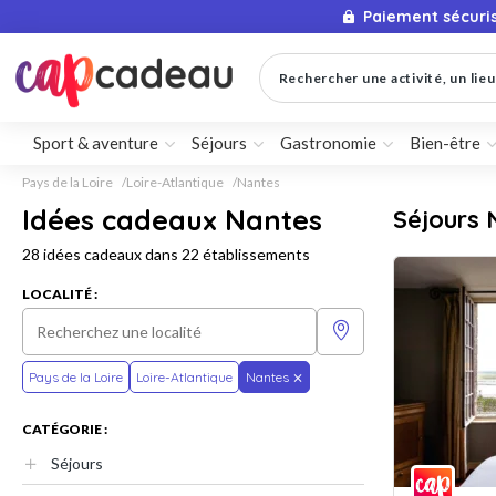
Paiement sécuri
Rechercher une activité, un lieu 
Sport & aventure
Séjours
Gastronomie
Bien-être
Pays de la Loire
Loire-Atlantique
Nantes
Idées cadeaux Nantes
Séjours 
28 idées cadeaux dans 22 établissements
LOCALITÉ :
Pays de la Loire
Loire-Atlantique
Nantes
CATÉGORIE :
Séjours