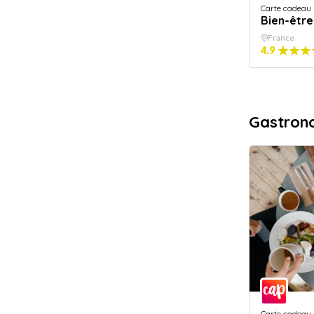
Carte cadeau
Bien-être
France
4.9
Gastron
Carte cadeau