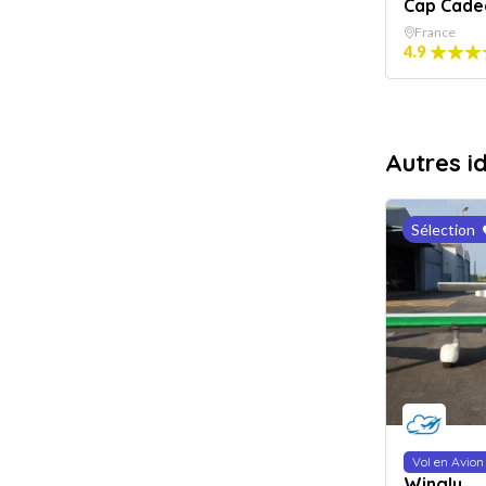
Cap Cade
France
4.9
Autres i
Sélection
Vol en Avion
Wingly