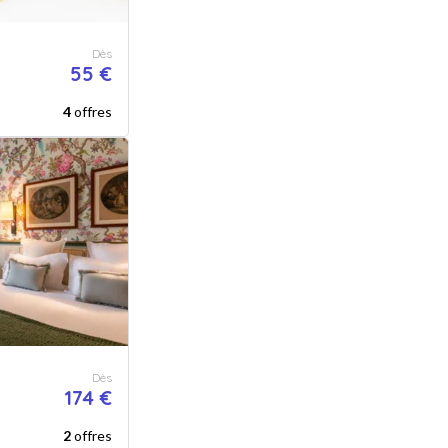
Dès
55 €
4
offres
Dès
174 €
2
offres