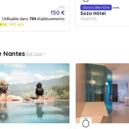
Dès
Séjours Bien-Etre
avec
150 €
Sozo Hôtel
Utilisable dans
784
établissements
NANTES
541 avis
e Nantes
Voir tout