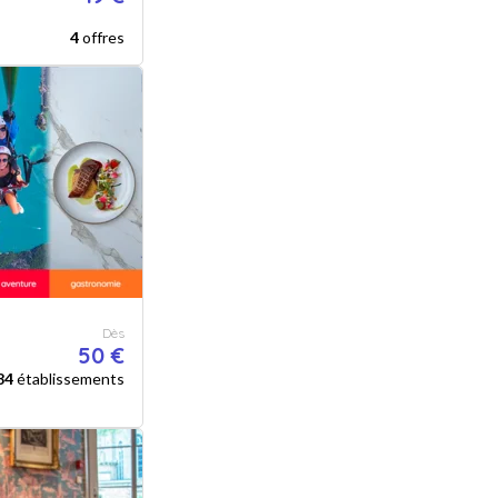
4
offres
Dès
50 €
84
établissements