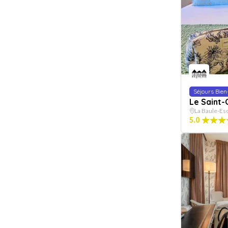
Séjours Bien
Le Saint-
La Baule-Es
5.0