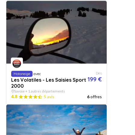
Dès
Motoneige
avec
199 €
Les Volatiles - Les Saisies Sport
2000
Savoie + 1 autres départements
4.8
5 avis
6
offres