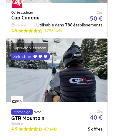
Carte cadeau
Dès
Cap Cadeau
50 €
Utilisable dans
786
établissements
France
4.9
1798 avis
Super établissement
Sélection
Dès
Motoneige
avec
40 €
GTR Mountain
Isère
4.9
49 avis
5
offres