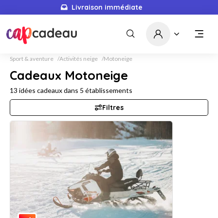
Livraison immédiate
Sport & aventure
Activités neige
Motoneige
Cadeaux Motoneige
13
idées cadeaux dans
5
établissements
Filtres