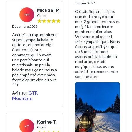
Janvier 2026
Mickael M.
C était Super! J ai pris
MM
Client
une moto neige pour
mes 2 grands enfants et
moi j étais derrière le
Décembre 2023
moniteur Julien alias
Accueil au top, moniteur
Wolverine lol qui est
super sympa, la balade
très sympathique . Nous
en foret en motoneige
étions un petit groupe
était cool (juste
de 5 moto et nous
dommage qu'il y avait
avions pris la balade en
une participante qui
nocturne, c était
ralentissait un peu la
magique. Nous avons
balade mais ça ne nous a
adoré ! Je recommande
pas empêché avec mon
sans hésiter.
frère d'apprécier le tout
^^)
Avis sur
GTR
Mountain
Karine T.
KT
Client