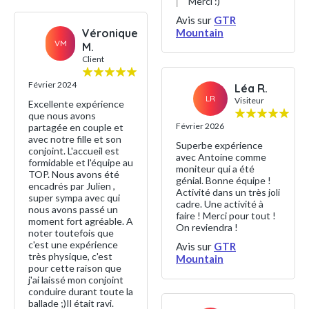
Merci :)
Avis sur
GTR
Véronique
Mountain
VM
M.
Client
Février 2024
Léa R.
LR
Visiteur
Excellente expérience
que nous avons
Février 2026
partagée en couple et
avec notre fille et son
Superbe expérience
conjoint. L'accueil est
avec Antoine comme
formidable et l'équipe au
moniteur qui a été
TOP. Nous avons été
génial. Bonne équipe !
encadrés par Julien ,
Activité dans un très joli
super sympa avec qui
cadre. Une activité à
nous avons passé un
faire ! Merci pour tout !
moment fort agréable. A
On reviendra !
noter toutefois que
c'est une expérience
Avis sur
GTR
très physique, c'est
Mountain
pour cette raison que
j'ai laissé mon conjoint
conduire durant toute la
ballade ;)Il était ravi.