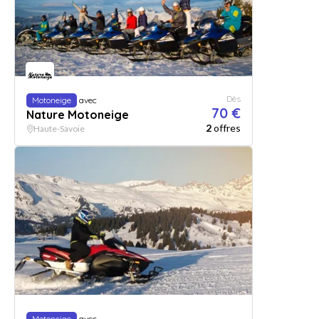
Dès
Motoneige
avec
70 €
Nature Motoneige
2
offres
Haute-Savoie
Motoneige
avec