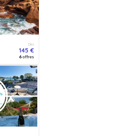
Dès
145 €
6
offres