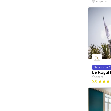
Locquirec
Séjours de 
Le Royal
Dinard
5.0