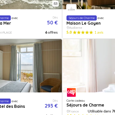
Dès
Charme
avec
Séjours de Charme
avec
50 €
la Mer
Maison Le Goyen
Audierne
6
offres
5.0
1 avis
N-PLAGE
Dès
Carte cadeau
Charme
avec
293 €
Séjours de Charme
el des Bains
Utilisable dans
7
France