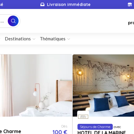
sé
Livraison immédiate
...
pr
Destinations
Thématiques
Dès
Séjours de Charme
avec
de Charme
100 €
HOTEL DE LA MARINE