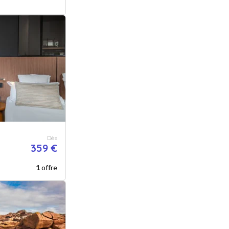
Dès
359 €
1
offre