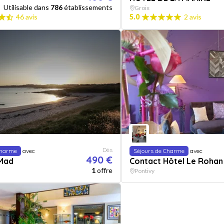
Utilisable dans
786
établissements
Groix
46 avis
5.0
2 avis
Dès
Charme
avec
Séjours de Charme
avec
490 €
 Mad
Contact Hôtel Le Rohan
1
offre
Pontivy