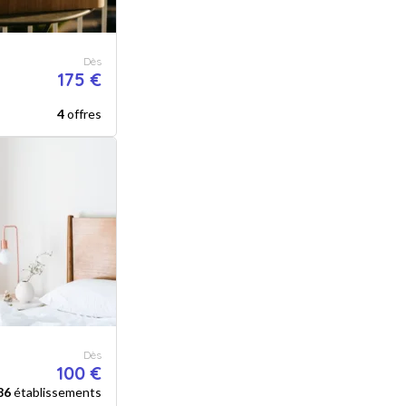
Dès
175 €
4
offres
Dès
100 €
86
établissements