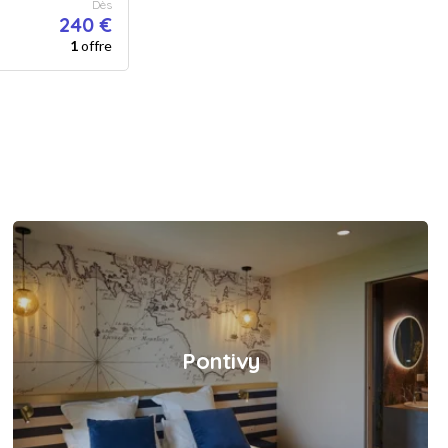
Dès
240 €
1
offre
Pontivy