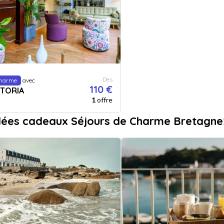
Dès
Charme
avec
110 €
STORIA
1
offre
dées cadeaux Séjours de Charme Bretagne