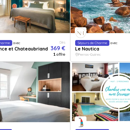
Dès
Charme
avec
Séjours de Charme
avec
369 €
nce et Chateaubriand
Le Nautica
1
offre
Perros-Guirec