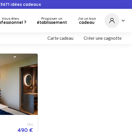
5671
idées cadeaux
Vous êtes
Proposer un
J'ai un bon
ofessionnel ?
établissement
cadeau
Carte cadeau
Créer une cagnotte
Dès
490 €