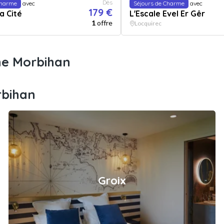
Dès
Charme
avec
Séjours de Charme
avec
179 €
a Cité
L'Escale Evel Er Gêr
1
offre
Locquirec
me Morbihan
rbihan
Groix