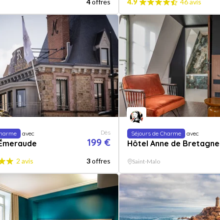
4
offres
4.9
46 avis
Dès
Charme
avec
Séjours de Charme
avec
199 €
 Émeraude
Hôtel Anne de Bretagne
2 avis
3
offres
Saint-Malo