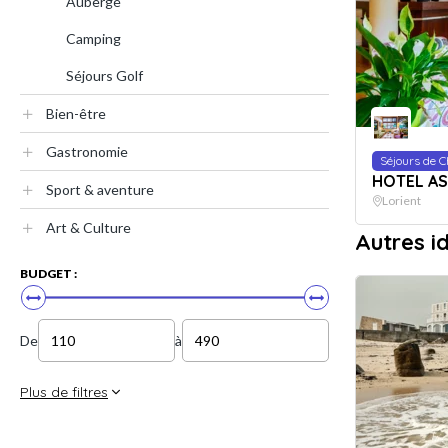
Auberge
Camping
Séjours Golf
Bien-être
Gastronomie
Séjours de 
HOTEL A
Sport & aventure
Lorient
Art & Culture
Autres i
BUDGET :
De
à
Plus de filtres