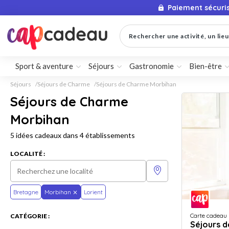
Paiement sécuri
Rechercher une activité, un lieu 
Sport & aventure
Séjours
Gastronomie
Bien-être
Séjours
Séjours de Charme
Séjours de Charme Morbihan
Séjours de Charme
Morbihan
5 idées cadeaux dans 4 établissements
LOCALITÉ :
Bretagne
Morbihan
Lorient
Carte cadeau
CATÉGORIE :
Séjours 