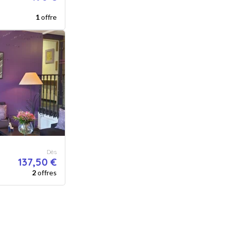
1
offre
Dès
137,50 €
2
offres