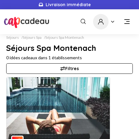
Livraison immédiate
Séjours
Séjours Spa
Séjours Spa Montenach
Séjours Spa Montenach
0
idées cadeaux dans
1
établissements
Filtres