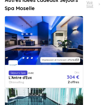
Autres idées cadeaux Séjours
Voir
tout
Spa Moselle
Impression et livraison offertes
Dès
Séjours Spa
avec
304 €
L'Antre d'Eux
2
offres
Rémelfing