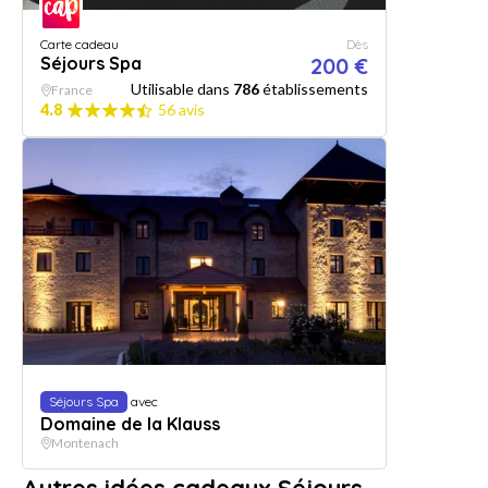
Carte cadeau
Dès
Séjours Spa
200 €
Utilisable dans
786
établissements
France
4.8
56 avis
Séjours Spa
avec
Domaine de la Klauss
Montenach