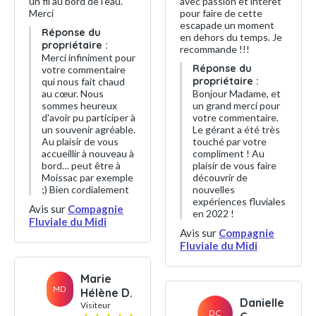
un fil au bord de l'eau.
avec passion et intérêt
Merci
pour faire de cette
escapade un moment
Réponse du
en dehors du temps. Je
propriétaire :
recommande !!!
Merci infiniment pour
Réponse du
votre commentaire
propriétaire :
qui nous fait chaud
au cœur. Nous
Bonjour Madame, et
sommes heureux
un grand merci pour
d'avoir pu participer à
votre commentaire.
un souvenir agréable.
Le gérant a été très
Au plaisir de vous
touché par votre
accueillir à nouveau à
compliment ! Au
bord… peut être à
plaisir de vous faire
Moissac par exemple
découvrir de
;) Bien cordialement
nouvelles
expériences fluviales
Avis sur
Compagnie
en 2022 !
Fluviale du Midi
Avis sur
Compagnie
Fluviale du Midi
Marie
MD
Hélène D.
Danielle
Visiteur
DC