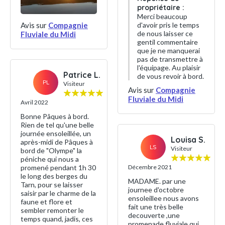
propriétaire :
Merci beaucoup
Avis sur
Compagnie
d'avoir pris le temps
de nous laisser ce
Fluviale du Midi
gentil commentaire
que je ne manquerai
pas de transmettre à
l'équipage. Au plaisir
Patrice L.
de vous revoir à bord.
PL
Visiteur
Avis sur
Compagnie
Fluviale du Midi
Avril 2022
Bonne Pâques à bord.
Rien de tel qu'une belle
journée ensoleillée, un
Louisa S.
après-midi de Pâques à
LS
Visiteur
bord de "Olympe" la
péniche qui nous a
promené pendant 1h 30
Décembre 2021
le long des berges du
MADAME. par une
Tarn, pour se laisser
journee d'octobre
saisir par le charme de la
ensoleillee nous avons
faune et flore et
fait une très belle
sembler remonter le
decouverte ,une
temps quand, jadis, ces
promenade fluviale,qui