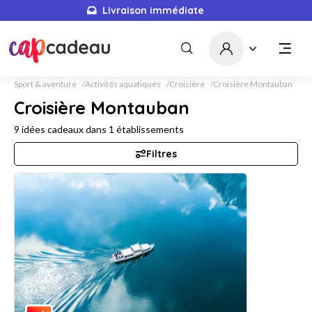
Livraison immédiate
Sport & aventure
Activités aquatiques
Croisière
Croisière Montauban
Croisière Montauban
9
idées cadeaux dans
1
établissements
Filtres