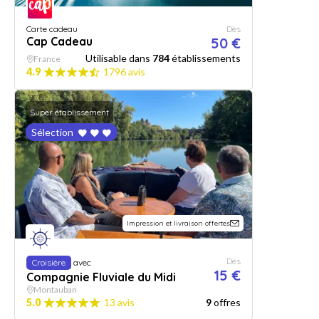
Carte cadeau
Dès
Cap Cadeau
50 €
Utilisable dans
784
établissements
France
4.9
1796 avis
Super établissement
Sélection
Impression et livraison offertes
Dès
Croisière
avec
15 €
Compagnie Fluviale du Midi
Montauban
5.0
13 avis
9
offres