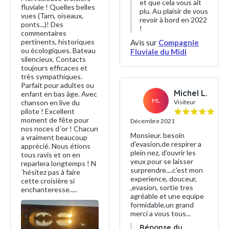
et que cela vous ait
fluviale ! Quelles belles
plu. Au plaisir de vous
vues (Tarn, oiseaux,
revoir à bord en 2022
ponts...)! Des
!
commentaires
pertinents, historiques
Avis sur
Compagnie
ou écologiques. Bateau
Fluviale du Midi
silencieux. Contacts
toujours efficaces et
très sympathiques.
Parfait pour adultes ou
Michel L.
enfant en bas âge. Avec
ML
chanson en live du
Visiteur
pilote ! Excellent
moment de fête pour
Décembre 2021
nos noces d´or ! Chacun
Monsieur. besoin
a vraiment beaucoup
d'evasion,de respirer a
apprécié. Nous étions
plein nez, d'ouvrir les
tous ravis et on en
yeux pour se laisser
reparlera longtemps ! N
surprendre....c'est mon
´hésitez pas à faire
experience, douceur,
cette croisière si
,evasion, sortie tres
enchanteresse.....
agréable et une equipe
formidable,un grand
merci a vous tous...
Réponse du