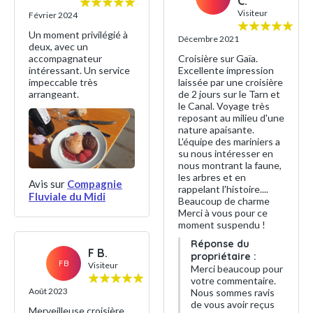
C.
Visiteur
Février 2024
Un moment privilégié à
Décembre 2021
deux, avec un
accompagnateur
Croisière sur Gaïa.
intéressant. Un service
Excellente impression
impeccable très
laissée par une croisière
arrangeant.
de 2 jours sur le Tarn et
le Canal. Voyage très
reposant au milieu d'une
nature apaisante.
L'équipe des mariniers a
su nous intéresser en
nous montrant la faune,
les arbres et en
Avis sur
Compagnie
rappelant l'histoire....
Fluviale du Midi
Beaucoup de charme
Merci à vous pour ce
moment suspendu !
Réponse du
F B.
propriétaire :
FB
Visiteur
Merci beaucoup pour
votre commentaire.
Août 2023
Nous sommes ravis
de vous avoir reçus
Merveilleuse croisière