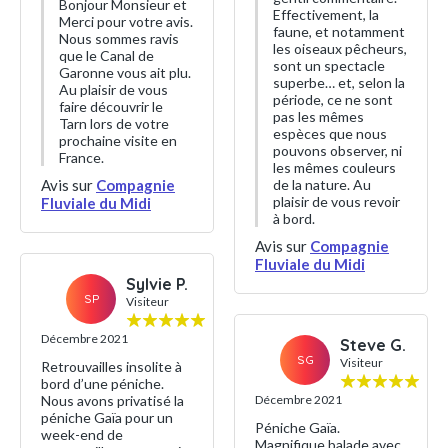
Bonjour Monsieur et
Effectivement, la
Merci pour votre avis.
faune, et notamment
Nous sommes ravis
les oiseaux pêcheurs,
que le Canal de
sont un spectacle
Garonne vous ait plu.
superbe… et, selon la
Au plaisir de vous
période, ce ne sont
faire découvrir le
pas les mêmes
Tarn lors de votre
espèces que nous
prochaine visite en
pouvons observer, ni
France.
les mêmes couleurs
Avis sur
Compagnie
de la nature. Au
plaisir de vous revoir
Fluviale du Midi
à bord.
Avis sur
Compagnie
Fluviale du Midi
Sylvie P.
SP
Visiteur
Décembre 2021
Steve G.
SG
Visiteur
Retrouvailles insolite à
bord d’une péniche.
Nous avons privatisé la
Décembre 2021
péniche Gaïa pour un
Péniche Gaïa.
week-end de
Magnifique balade avec