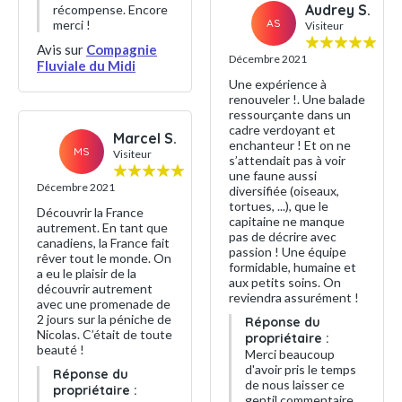
Audrey S.
récompense. Encore
AS
merci !
Visiteur
Avis sur
Compagnie
Décembre 2021
Fluviale du Midi
Une expérience à
renouveler !. Une balade
ressourçante dans un
cadre verdoyant et
Marcel S.
enchanteur ! Et on ne
MS
Visiteur
s’attendait pas à voir
une faune aussi
Décembre 2021
diversifiée (oiseaux,
tortues, ...), que le
Découvrir la France
capitaine ne manque
autrement. En tant que
pas de décrire avec
canadiens, la France fait
passion ! Une équipe
rêver tout le monde. On
formidable, humaine et
a eu le plaisir de la
aux petits soins. On
découvrir autrement
reviendra assurément !
avec une promenade de
2 jours sur la péniche de
Réponse du
Nicolas. C’était de toute
propriétaire :
beauté !
Merci beaucoup
d'avoir pris le temps
Réponse du
de nous laisser ce
propriétaire :
gentil commentaire.