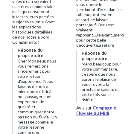
voies d'eau servaient
vous donne le
d'artères commerciales,
sentiment d'etre dans le
mais qui conservent
tableau,tout est en
intactes leurs portées
accord, se laisser
subjectives, en suivant
porter,au fil l'eau est
les explications
vraiment
historiques détaillées
reposant....relaxant..merci
de nos hôtes à bord.
pour cette belle
Compliments !
decouverte,a refaire
Réponse du
Réponse du
propriétaire :
propriétaire :
Cher Monsieur, nous
Merci beaucoup pour
vous remercions
votre commentaire.
sincèrement pour
J'espère que nous
votre retour
aurons le plaisir de
d'expérience. Nous
vous revoir à la
faisons de notre
prochaine saison, et
mieux pour offrir à
cette fois sur la
nos passagers une
rivière !
expérience de
qualité et
Avis sur
Compagnie
communiquer notre
Fluviale du Midi
passion du fluvial. Un
message comme le
vôtre résonne
comme une