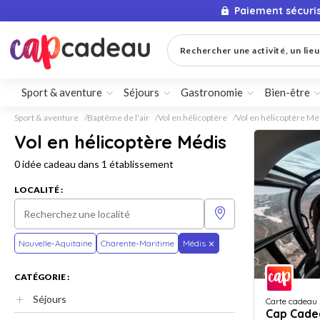
Paiement sécuri
Rechercher une activité, un lieu 
Sport & aventure
Séjours
Gastronomie
Bien-être
Sport & aventure
Baptême de l'air
Vol en hélicoptère
Vol en hélicoptère Mé
Vol en hélicoptère Médis
0 idée cadeau dans 1 établissement
LOCALITÉ :
Nouvelle-Aquitaine
Charente-Maritime
Médis
CATÉGORIE :
Séjours
Carte cadeau
Cap Cade