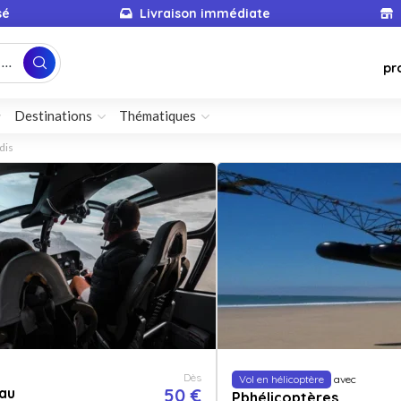
sé
Livraison immédiate
...
pr
Destinations
Thématiques
dis
Dès
Vol en hélicoptère
avec
au
50 €
Pbhélicoptères