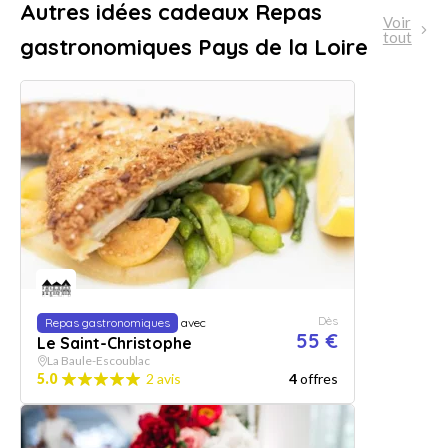
Autres idées cadeaux Repas
Voir
tout
gastronomiques Pays de la Loire
Dès
Repas gastronomiques
avec
55 €
Le Saint-Christophe
La Baule-Escoublac
5.0
2 avis
4
offres