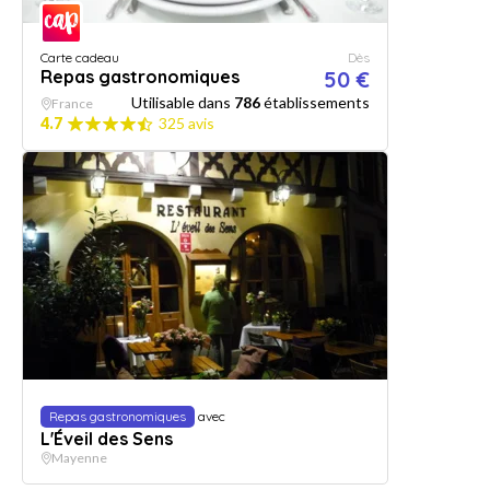
Carte cadeau
Dès
Repas gastronomiques
50 €
Utilisable dans
786
établissements
France
4.7
325 avis
Repas gastronomiques
avec
L'Éveil des Sens
Mayenne