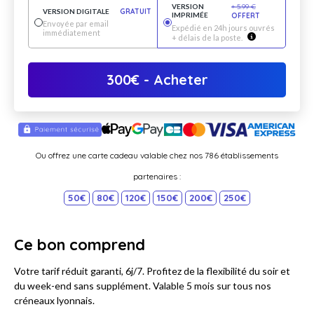
VERSION
+
5.99
€
VERSION DIGITALE
GRATUIT
IMPRIMÉE
OFFERT
Envoyée par email
Expédié en 24h jours ouvrés
immédiatement
+ délais de la poste.
300
€
- Acheter
Ou offrez une carte cadeau valable chez nos 786 établissements
partenaires :
50€
80€
120€
150€
200€
250€
Ce bon comprend
Votre tarif réduit garanti, 6j/7. Profitez de la flexibilité du soir et
du week-end sans supplément. Valable 5 mois sur tous nos
créneaux lyonnais.