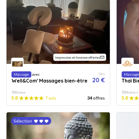
Impression et livraison offertes
Dès
Massage
avec
Massage
20 €
Well&Com' Massages bien-être
Thaï B
Rhône
Rhône +
5.0
7 avis
34
offres
5.0
Sélection