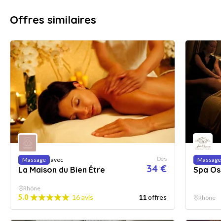
Offres similaires
Dès
Massage
avec
Massage
34 €
La Maison du Bien Être
Spa O
Rhône
5.0
16 avis
11
offres
Rhône