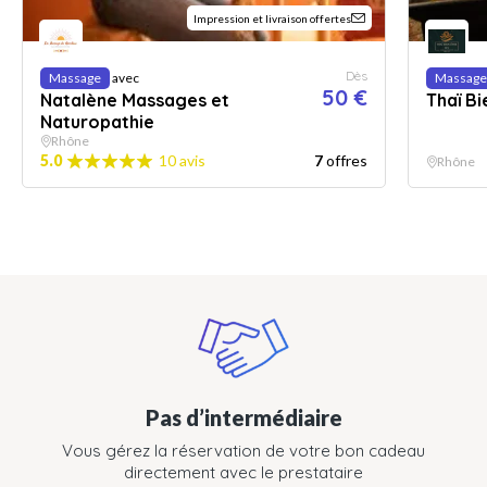
Impression et livraison offertes
Dès
Massage
avec
Massage
50 €
Natalène Massages et
Thaï B
Naturopathie
Rhône
5.0
10 avis
7
offres
Rhône
Pas d’intermédiaire
Vous gérez la réservation de votre bon cadeau
directement avec le prestataire