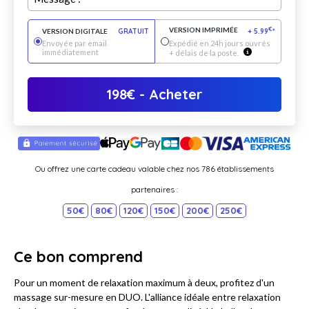
VERSION IMPRIMÉE
€
VERSION DIGITALE
GRATUIT
+
5.99
*
Envoyée par email
Expédié en 24h jours ouvrés
immédiatement
+ délais de la poste.
198
€
- Acheter
Ou offrez une carte cadeau valable chez nos 786 établissements
partenaires :
50€
80€
120€
150€
200€
250€
Ce bon comprend
Pour un moment de relaxation maximum à deux, profitez d'un
massage sur-mesure en DUO. L'alliance idéale entre relaxation