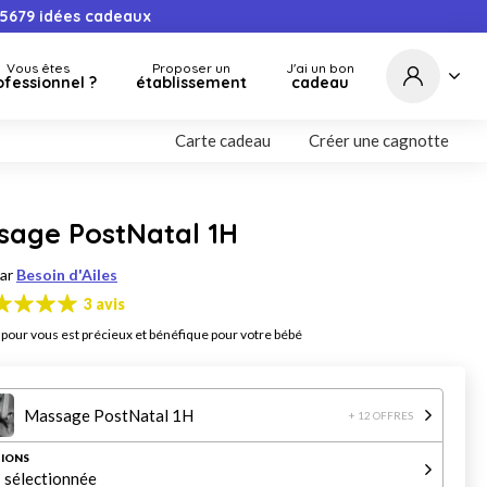
5679
idées cadeaux
Vous êtes
Proposer un
J'ai un bon
ofessionnel ?
établissement
cadeau
Carte cadeau
Créer une cagnotte
sage PostNatal 1H
par
Besoin d'Ailes
3 avis
pour vous est précieux et bénéfique pour votre bébé
Massage PostNatal 1H
+ 12 OFFRES
IONS
 sélectionnée