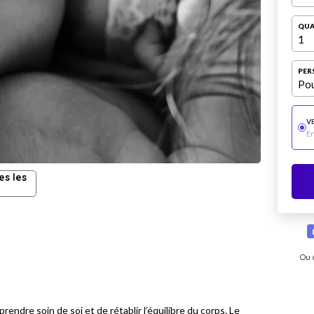
QUA
1
PER
Pou
V
E
es les
Ou 
rendre soin de soi et de rétablir l’équilibre du corps. Le