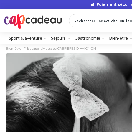
Paiement sécuri
Rechercher une activité, un lieu 
Sport & aventure
Séjours
Gastronomie
Bien-être
Bien-être
Massage
Massage CABRIERES-D-AVIGNON