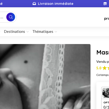
sé
Livraison immédiate
...
pr
Destinations
Thématiques
Mas
Vendu 
5.0
Ce temps 
OPT
0
/1