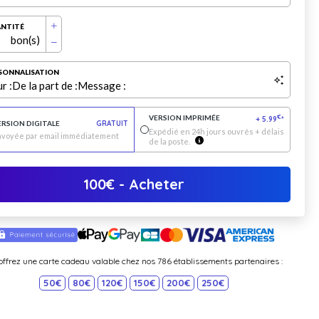
NTITÉ
bon(s)
SONNALISATION
r :
De la part de :
Message :
VERSION IMPRIMÉE
€
+
5.99
*
ERSION DIGITALE
GRATUIT
Expédié en 24h jours ouvrés + délais
nvoyée par email immédiatement
de la poste.
100
€
- Acheter
offrez une carte cadeau valable chez nos 786 établissements partenaires :
50€
80€
120€
150€
200€
250€