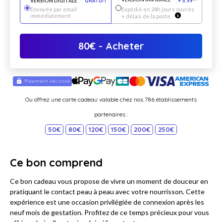
VERSION DIGITALE
GRATUIT
+
5.99
*
Envoyée par email
Expédié en 24h jours ouvrés
immédiatement
+ délais de la poste.
80
€
- Acheter
Ou offrez une carte cadeau valable chez nos 786 établissements
partenaires :
50€
80€
120€
150€
200€
250€
Ce bon comprend
Ce bon cadeau vous propose de vivre un moment de douceur en
pratiquant le contact peau à peau avec votre nourrisson. Cette
expérience est une occasion privilégiée de connexion après les
neuf mois de gestation. Profitez de ce temps précieux pour vous