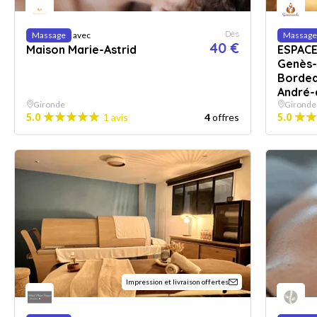
Dès
Massage
avec
Massage
40 €
Maison Marie-Astrid
ESPACE
Genès-
Bordea
André-
Gironde
Gironde
5.0
1 avis
4
offres
5.0
Impression et livraison offertes