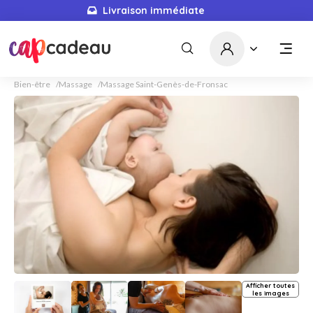
Livraison immédiate
Bien-être
Massage
Massage Saint-Genès-de-Fronsac
Afficher toutes
les images