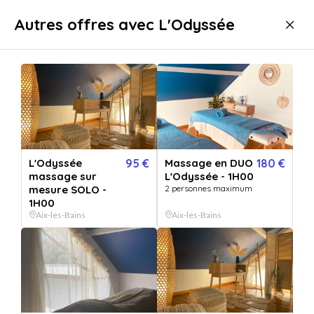
Livraison immédiate
Autres offres avec L'Odyssée
Bien-être
Massage
Massage Aix-les-Bains
L'Odyssée
95 €
Massage en DUO
180 €
massage sur
L'Odyssée - 1H00
mesure SOLO -
2 personnes maximum
1H00
Aix-les-Bains
Aix-les-Bains
Afficher toutes
les images