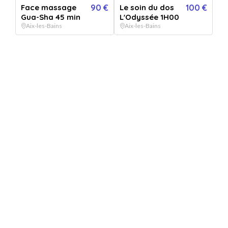
Face massage
90 €
Le soin du dos
100 €
Gua-Sha 45 min
L'Odyssée 1H00
Je reçois
Aix-les-Bains
Aix-les-Bains
le bon cadeau immédiatement par mail ou par voie postale
Le bénéficiaire réserve
directement auprès de l'établissement au créneau de son choix
Images