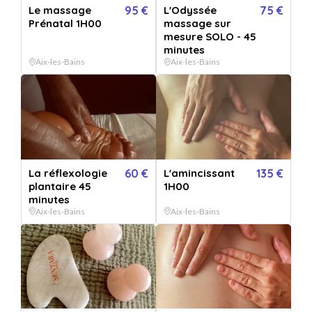
Le massage
95 €
L'Odyssée
75 €
Prénatal 1H00
massage sur
mesure SOLO - 45
Conditions d'utilisation
minutes
Aix-les-Bains
Aix-les-Bains
Validité 6 mois
2 personnes maximum
Utilisable sur
Utilisable tous les
réservation
jours
La réflexologie
60 €
L'amincissant
135 €
plantaire 45
1H00
Comment ça marche ?
minutes
Aix-les-Bains
Aix-les-Bains
Je choisis
et personnalise mon bon cadeau directement en ligne