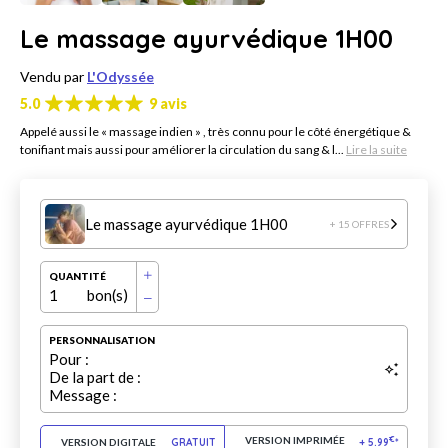
Le massage ayurvédique 1H00
Vendu par
L'Odyssée
5.0
9 avis
Appelé aussi le « massage indien » , très connu pour le côté énergétique &
tonifiant mais aussi pour améliorer la circulation du sang & l...
Lire la suite
Le massage ayurvédique 1H00
+ 15 OFFRES
QUANTITÉ
1
bon(s)
PERSONNALISATION
Pour :
De la part de :
Message :
VERSION IMPRIMÉE
€
VERSION DIGITALE
GRATUIT
+
5.99
*