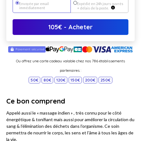
Envoyée par email
Expédié en 24h jours ouvrés
immédiatement
+ délais de la poste.
105
€
- Acheter
Ou offrez une carte cadeau valable chez nos 786 établissements
partenaires :
50€
80€
120€
150€
200€
250€
Ce bon comprend
Appelé aussi le « massage indien » , très connu pour le côté
énergétique & tonifiant mais aussi pour améliorer la circulation du
sang & l’élimination des déchets dans l’organisme. Ce soin
permettra de nourrir le corps, les sens et l’âme à tous les âges de
la vie.