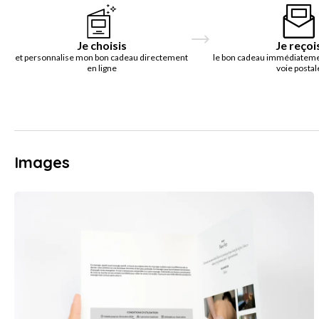
Je choisis
Je reçoi
et personnalise mon bon cadeau directement
le bon cadeau immédiatemen
en ligne
voie postal
Images