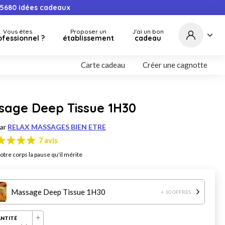
5680
idées cadeaux
Vous êtes
Proposer un
J'ai un bon
ofessionnel ?
établissement
cadeau
Carte cadeau
Créer une cagnotte
sage Deep Tissue 1H30
par
RELAX MASSAGES BIEN ETRE
7 avis
otre corps la pause qu'il mérite
Massage Deep Tissue 1H30
+ 10 OFFRES
NTITÉ