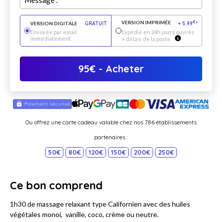
Message :
VERSION IMPRIMÉE
€
VERSION DIGITALE
GRATUIT
+
5.99
*
Envoyée par email
Expédié en 24h jours ouvrés
immédiatement
+ délais de la poste.
95
€
- Acheter
Ou offrez une carte cadeau valable chez nos 786 établissements
partenaires :
50€
80€
120€
150€
200€
250€
Ce bon comprend
1h30 de massage relaxant type Californien avec des huiles
végétales monoi, vanille, coco, crème ou neutre.