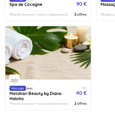
90 €
Spa de Cocagne
Massag
3
offres
Haute-Garonne + 1 autres départements
Haute-G
Dès
Massage
avec
40 €
Matahari Beauty by Diana
Haloho
2
offres
Haute-Garonne + 1 autres départements