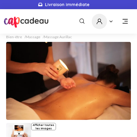
Livraison immédiate
Bien-être
Massage
Massage Aurillac
Afficher toutes
les images