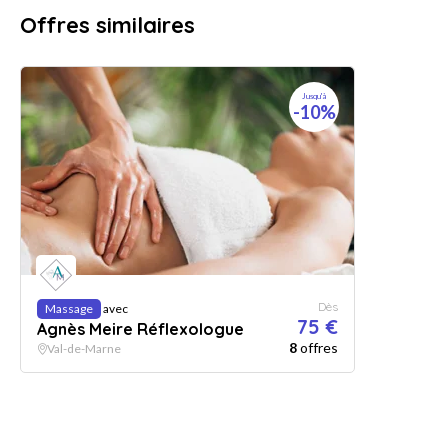
Offres similaires
Jusqu'à
-10%
Dès
Massage
avec
75 €
Agnès Meire Réflexologue
8
offres
Val-de-Marne