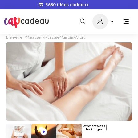
5680
idées cadeaux
Bien-être
Massage
Massage Maisons-Alfort
Afficher toutes
les images