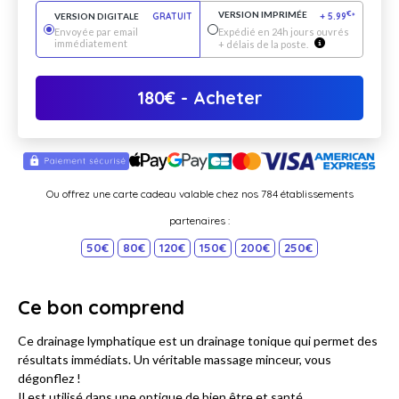
VERSION IMPRIMÉE
€
VERSION DIGITALE
GRATUIT
+
5.99
*
Envoyée par email
Expédié en 24h jours ouvrés
immédiatement
+ délais de la poste.
180
€
- Acheter
Ou offrez une carte cadeau valable chez nos 784 établissements
partenaires :
50€
80€
120€
150€
200€
250€
Ce bon comprend
Ce drainage lymphatique est un drainage tonique qui permet des
résultats immédiats. Un véritable massage minceur, vous
dégonflez !
Il est utilisé dans une optique de bien être et santé.