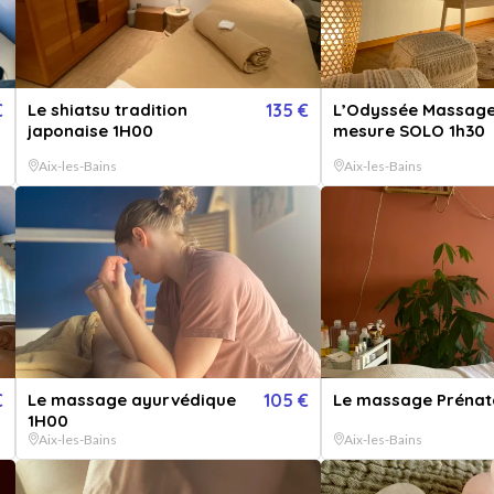
€
Le shiatsu tradition
135 €
L’Odyssée Massage
japonaise 1H00
mesure SOLO 1h30
Aix-les-Bains
Aix-les-Bains
Afficher toutes les
images
€
Le massage ayurvédique
105 €
Le massage Prénat
1H00
Aix-les-Bains
Aix-les-Bains