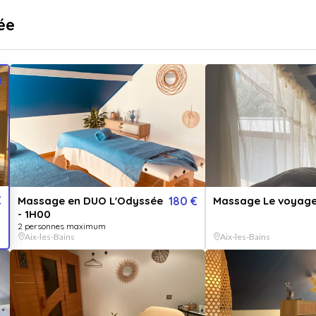
sé
Livraison immédiate
ée
...
pr
Destinations
Thématiques
€
Massage en DUO L'Odyssée
180 €
Massage Le voyag
- 1H00
2 personnes maximum
Aix-les-Bains
Aix-les-Bains