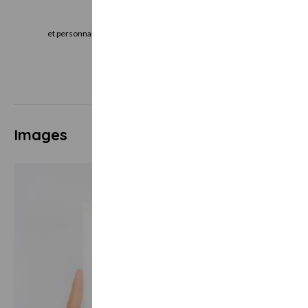
Je choisis
J
et personnalise mon bon cadeau directement
le bon cadeau imm
en ligne
vo
Images