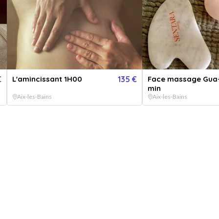
oment & vos tensions.
€
L'amincissant 1H00
135 €
Face massage Gua
min
Aix-les-Bains
Aix-les-Bains
 maximum
Utilisable sur réservation