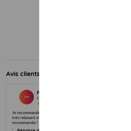
Avis clients
5.0
9 avis
Pierre M.
Mai 202
PM
Client
Je recommande. Accueil chaleureux et massage corps une heure
très relaxant et professionnel . Super spa sur Aix les bains , je le
recommande !
Réponse du propriétaire :