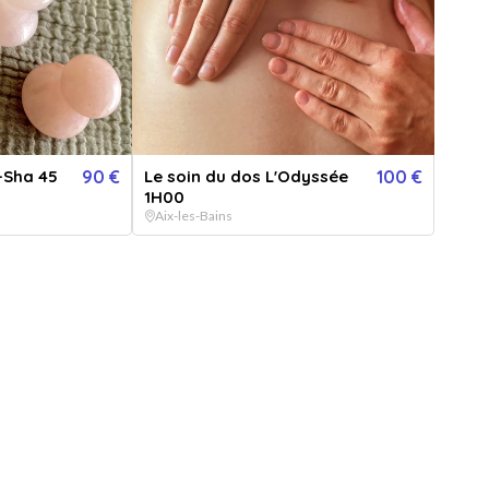
-Sha 45
90 €
Le soin du dos L'Odyssée
100 €
1H00
Aix-les-Bains