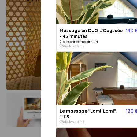
Massage en DUO L'Odyssée
140 
- 45 minutes
2 personnes maximum
Aix-les-Bains
Le massage "Lomi-Lomi"
120 
1H15
Aix-les-Bains