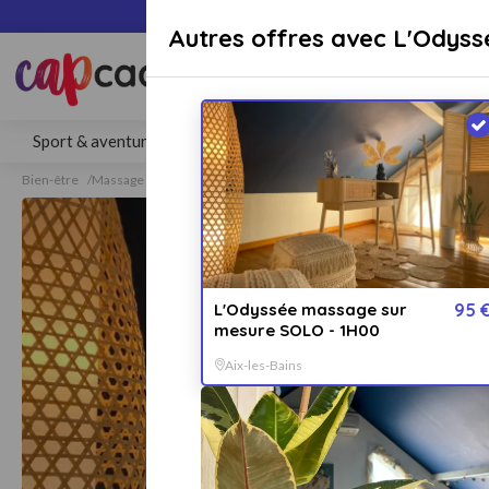
Paiement sécuri
Autres offres avec L'Odyss
Rechercher une activité, un lieu 
Sport & aventure
Séjours
Gastronomie
Bien-être
Bien-être
Massage
Massage Aix-les-Bains
L'Odyssée massage sur
95 
mesure SOLO - 1H00
Aix-les-Bains