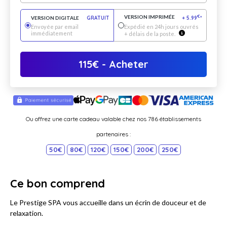
VERSION IMPRIMÉE
€
VERSION DIGITALE
GRATUIT
+
5.99
*
Envoyée par email
Expédié en 24h jours ouvrés
immédiatement
+ délais de la poste.
115
€
- Acheter
Ou offrez une carte cadeau valable chez nos 786 établissements
partenaires :
50€
80€
120€
150€
200€
250€
Ce bon comprend
Le Prestige SPA vous accueille dans un écrin de douceur et de
relaxation.