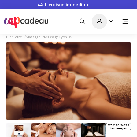
Livraison immédiate
Bien-être
Massage
Massage Lyon 06
Afficher toutes
les images