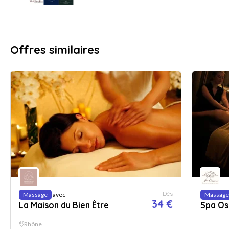
Offres similaires
Dès
Massage
avec
Massage
34 €
La Maison du Bien Être
Spa O
Rhône