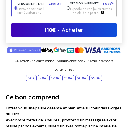
VERSION IMPRIMÉE
€
VERSION DIGITALE
GRATUIT
+
5.99
*
Envoyée par email
Expédié en 24h jours ouvrés
immédiatement
+ délais de la poste.
110
€
- Acheter
Ou offrez une carte cadeau valable chez nos 784 établissements
partenaires :
50€
80€
120€
150€
200€
250€
Ce bon comprend
Offrez vous une pause détente et bien-être au cœur des Gorges
du Tarn.
Avec notre forfait de 3 heures , profitez d'un massage relaxant
réalisé par nos experts, suivi d'un axes notre piscine intérieure