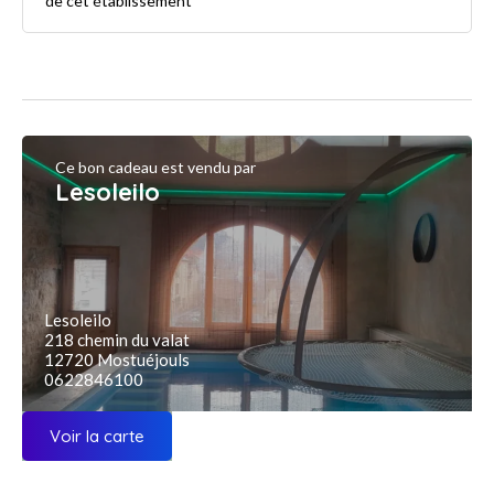
de cet établissement
Ce bon cadeau est vendu par
Lesoleilo
Lesoleilo
218 chemin du valat
12720 Mostuéjouls
0622846100
Voir la carte