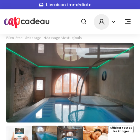
Livraison immédiate
Bien-être
Massage
Massage Mostuéjouls
Afficher toutes
les images