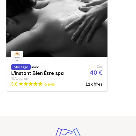
Dès
Massage
avec
40 €
L'instant Bien Être spa
Aveyron
5.0
6 avis
11
offres