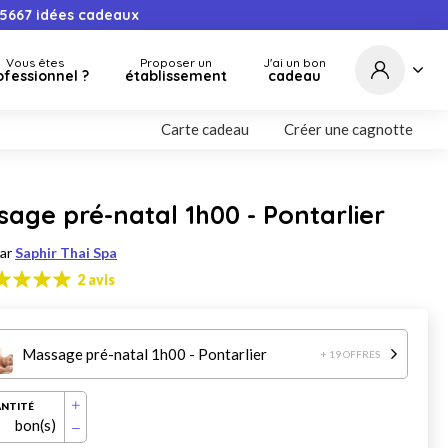
5667
idées cadeaux
Vous êtes
Proposer un
J'ai un bon
ofessionnel ?
établissement
cadeau
Carte cadeau
Créer une cagnotte
age pré-natal 1h00 - Pontarlier
par
Saphir Thai Spa
2 avis
Massage pré-natal 1h00 - Pontarlier
+ 19 OFFRES
NTITÉ
bon(s)