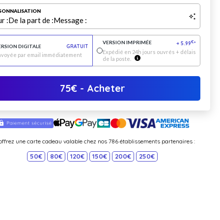
SONNALISATION
r :
De la part de :
Message :
VERSION IMPRIMÉE
€
+
5.99
*
ERSION DIGITALE
GRATUIT
Expédié en 24h jours ouvrés + délais
nvoyée par email immédiatement
de la poste.
75
€
- Acheter
offrez une carte cadeau valable chez nos 786 établissements partenaires :
50€
80€
120€
150€
200€
250€