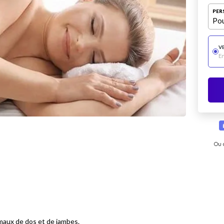
PER
Pou
V
E
Ou 
 maux de dos et de jambes.