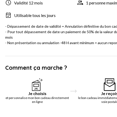
Validité 12 mois
1 personne max
Utilisable tous les jours
- Dépassement de date de validité = Annulation définitive du bon ca
- Pour tout dépassement de date un paiement de 50% de la valeur du
mois
- Non présentation ou annulation -48 H avant minimum = aucun rep
Comment ça marche ?
Je choisis
Je reçoi
et personnalise mon bon cadeau directement
le bon cadeau immédiatemen
en ligne
voie postal