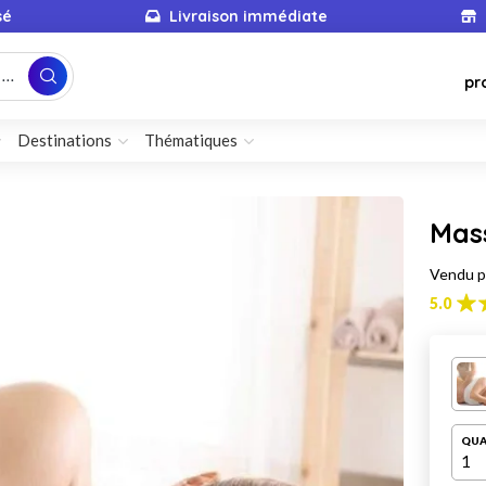
sé
Livraison immédiate
...
pr
Destinations
Thématiques
Mass
Vendu 
5.0
QUA
1