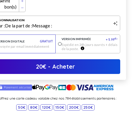
NTITÉ
bon(s)
SONNALISATION
r :
De la part de :
Message :
VERSION IMPRIMÉE
€
+
5.99
*
ERSION DIGITALE
GRATUIT
Expédié en 24h jours ouvrés + délais
nvoyée par email immédiatement
de la poste.
20
€
- Acheter
offrez une carte cadeau valable chez nos 784 établissements partenaires :
50€
80€
120€
150€
200€
250€