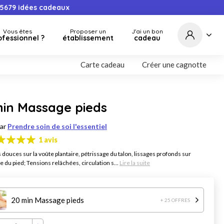
5679
idées cadeaux
Vous êtes
Proposer un
J'ai un bon
ofessionnel ?
établissement
cadeau
Carte cadeau
Créer une cagnotte
min Massage pieds
par
Prendre soin de soi l'essentiel
1 avis
 douces sur la voûte plantaire, pétrissage du talon, lissages profonds sur
 du pied; Tensions relâchées, circulation s...
Lire la suite
20 min Massage pieds
+ 25 OFFRES