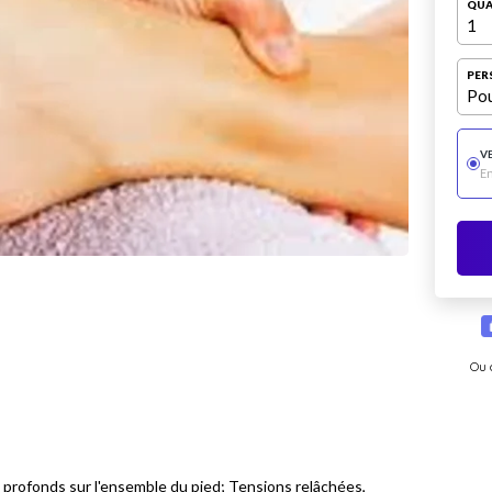
QUA
1
PER
Pou
V
E
Ou 
s profonds sur l'ensemble du pied; Tensions relâchées,