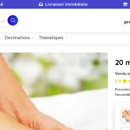
sé
Livraison immédiate
...
pr
Destinations
Thématiques
20 
Vendu 
5.0
Pressions
l'ensemble