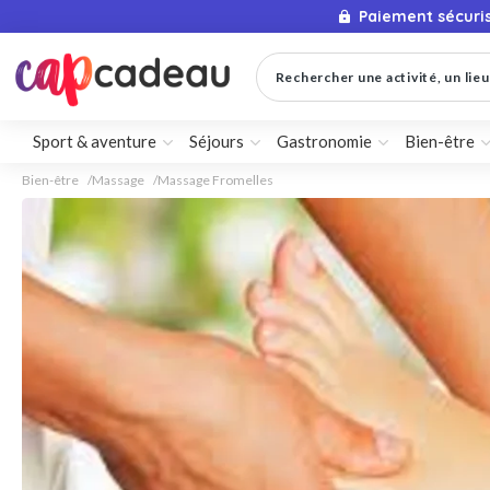
Paiement sécuri
Rechercher une activité, un lieu 
Sport & aventure
Séjours
Gastronomie
Bien-être
Bien-être
Massage
Massage Fromelles