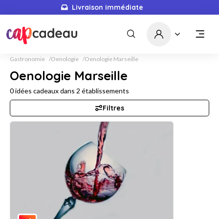
Livraison immédiate
Gastronomie
Oenologie
Oenologie Marseille
Oenologie Marseille
0
idées cadeaux dans
2
établissements
Filtres