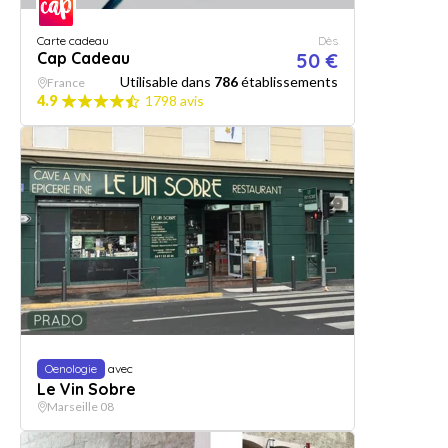
Carte cadeau
Dès
Cap Cadeau
50 €
Utilisable dans
786
établissements
France
4.9
1798 avis
Oenologie
avec
Le Vin Sobre
Marseille 08