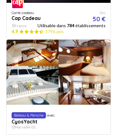
Carte cadeau
Dès
Cap Cadeau
50 €
Utilisable dans
784
établissements
France
4.9
1796 avis
Bateau & Péniche
avec
CyosYacht
Marseille 02