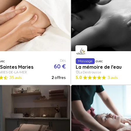
Dès
vec
Massage
avec
60 €
Saintes Maries
La mémoire de l'eau
RIES-DE-LA-MER
La Destrousse
35 avis
2
offres
5.0
3 avis