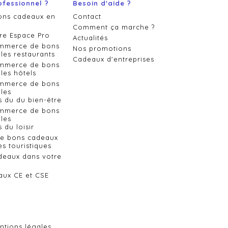
ofessionnel ?
Besoin d'aide ?
ons cadeaux en
Contact
Comment ça marche ?
re Espace Pro
Actualités
ommerce de bons
Nos promotions
les restaurants
Cadeaux d'entreprises
ommerce de bons
les hôtels
ommerce de bons
les
s du du bien-être
ommerce de bons
les
 du loisir
de bons cadeaux
es touristiques
deaux dans votre
aux CE et CSE
ntions légales