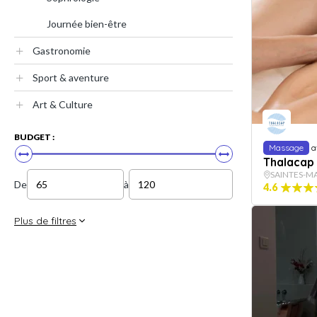
Journée bien-être
Gastronomie
Sport & aventure
Art & Culture
BUDGET :
Massage
a
Thalacap 
SAINTES-MA
De
à
4.6
Plus de filtres