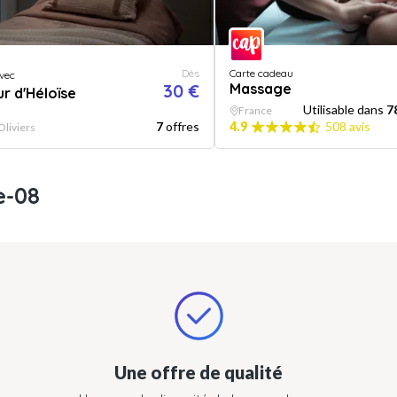
Dès
Carte cadeau
vec
30 €
Massage
r d'Héloïse
Utilisable dans
7
France
7
offres
4.9
508 avis
Oliviers
e-08
Une offre de qualité