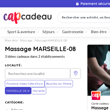
Paiement sécuri
Rechercher une activité, un lieu 
Sport & aventure
Séjours
Gastronomie
Bien-être
Bien-être
Massage
Massage MARSEILLE-08
Massage MARSEILLE-08
3 idées cadeaux dans 2 établissements
LOCALITÉ :
Provence-Alpes-Côte d'Azur
Bouches-du-Rhône
MARSEILLE-08
Marseille
CATÉGORIE :
Carte cadeau
Massage
Séjours