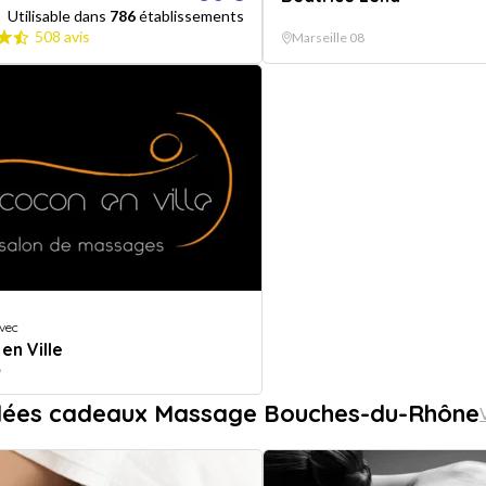
Utilisable dans
786
établissements
508 avis
Marseille 08
vec
en Ville
8
idées cadeaux Massage Bouches-du-Rhône