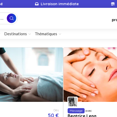
sé
Livraison immédiate
...
pr
Destinations
Thématiques
Dès
Massage
avec
50 €
Beatrice Lena