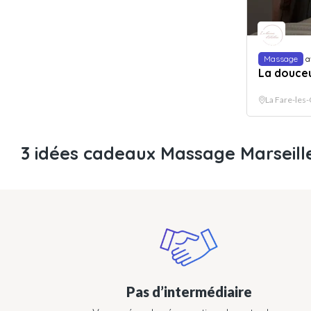
Massage
a
La douceu
La Fare-les-
3 idées cadeaux Massage Marseill
Pas d’intermédiaire