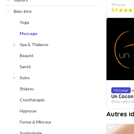
France
4.9
Bien-être
Yoga
Massage
Spa & Thalasso
Beauté
Santé
Soins
Shiatsu
Massage
a
Un Cocon 
Cryothérapie
Marseille 0
Hypnose
Autres 
Forme & Minceur
Sophrologie