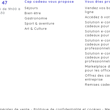
 47
Cap cadeau vous propose
Vous êtes pr
Séjours
Vendez vos b
i de 9h00 à
ligne
h30
Bien-être
Accédez à vot
Gastronomie
Solution e-c
Sport & aventure
cadeaux pour 
Art & Culture
Solution e-c
cadeaux pour 
Solution e-c
cadeaux pour 
professionnel
Solution e-c
cadeaux pour 
professionnels
Marketplace 
pour les offic
Offrez des ca
entreprise
Remises cade
nérales de vente
Politique de confidentialité et cookies
Me