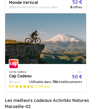
52 €
Monde Vertical
8
offres
AIX-EN-PROVENCE + 3 autres villes
Carte cadeau
Dès
Cap Cadeau
50 €
Utilisable dans
786
établissements
France
4.9
1798 avis
Les meilleurs cadeaux Activités Natures
Marseille-02