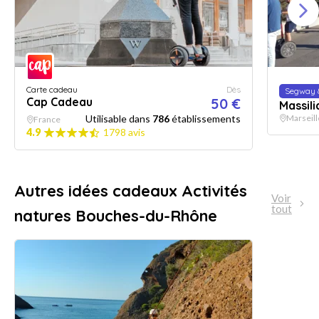
Carte cadeau
Dès
Segway 
Cap Cadeau
50 €
Massili
Utilisable dans
786
établissements
Marseill
France
4.9
1798 avis
Autres idées cadeaux Activités
Voir
tout
natures Bouches-du-Rhône