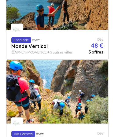
Dès
Escalade
avec
48 €
Monde Vertical
5
offres
AIX-EN-PROVENCE + 3 autres villes
Dès
Via Ferrata
avec