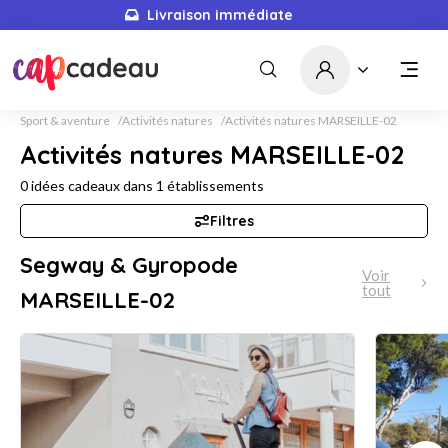
Livraison immédiate
Sport & aventure
Activités natures
Activités natures MARSEILLE-02
Activités natures MARSEILLE-02
0
idées cadeaux dans
1
établissements
Filtres
Segway & Gyropode
Voir
tout
MARSEILLE-02